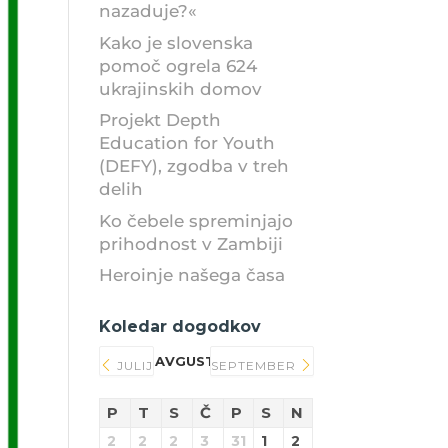
nazaduje?«
Kako je slovenska
pomoč ogrela 624
ukrajinskih domov
Projekt Depth
Education for Youth
(DEFY), zgodba v treh
delih
Ko čebele spreminjajo
prihodnost v Zambiji
Heroinje našega časa
Koledar dogodkov
AVGUST 2026
JULIJ
SEPTEMBER
P
T
S
Č
P
S
N
2
2
2
3
31
1
2