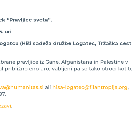
 “Pravljice sveta”.
. uri
 Logatcu (Hiši sadeža družbe Logatec, Tržaška ces
ane pravljice iz Gane, Afganistana in Palestine v
 približno eno uro, vabljeni pa so tako otroci kot t
va@humanitas.si
ali
hisa-logatec@filantropija.org
,
97.
ezavi
.