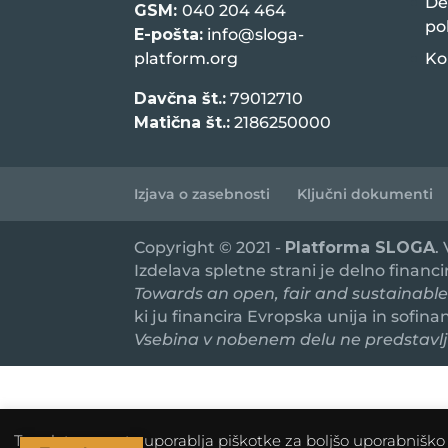
De
GSM:
040 204 464
po
E-pošta:
info@sloga-
platform.org
Ko
Davčna št.:
79012710
Matična št.:
2186250000
Izjava o zasebnosti
Ključni dokumenti
Copyright © 2021 -
Platforma SLOGA
.
Izdelava spletne strani je delno financ
Towards an open, fair and sustainable
ki ju financira Evropska unija in sofin
Vsebina v nobenem delu ne predstavlja
To spletno mesto uporablja piškotke za boljšo uporabniško i