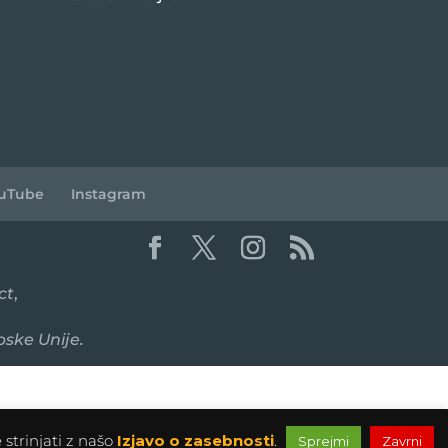
uTube
Instagram
ct
,
pske Unije.
 strinjati z našo
Izjavo o zasebnosti
.
Sprejmi
Zavrni