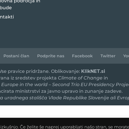
lovna področja in
bude
ntakti
Postani član
Podprite nas
Facebook
Twitter
Yo
 Vse pravice pridržane. Oblikovanje:
KlikNET.si
irana iz sredstev projekta
Climate of Change
in
 Europe in the world – Second Trio EU Presidency Proje
ancirata ministrstvi za javno upravo in zunanje zadeve.
 uradnega stališča Vlade Republike Slovenije ali Evro
zkušnjo. Če želite še naprej uporabljati našo stran, se morate