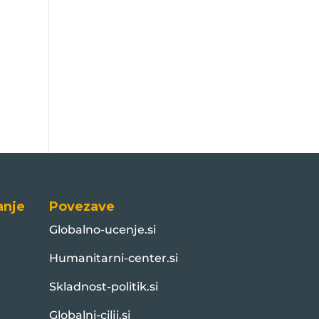
anje
Povezave
Globalno-ucenje.si
Humanitarni-center.si
Skladnost-politik.si
Globalni-cilji.si