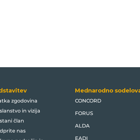
dstavitev
Mednarodno sodelov
atka zgodovina
CONCORD
slanstvo in vizija
FORUS
stani član
ALDA
dprite nas
EADI