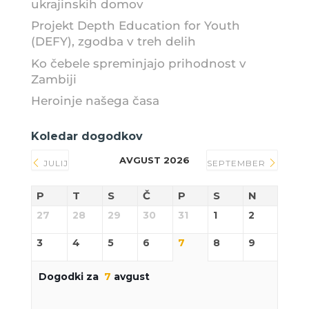
ukrajinskih domov
Projekt Depth Education for Youth
(DEFY), zgodba v treh delih
Ko čebele spreminjajo prihodnost v
Zambiji
Heroinje našega časa
Koledar dogodkov
AVGUST 2026
JULIJ
SEPTEMBER
P
T
S
Č
P
S
N
27
28
29
30
31
1
2
3
4
5
6
7
8
9
Dogodki za
7
avgust