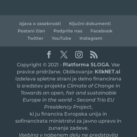
Izjava o zasebnosti
Ključni dokumenti
Postani član
Podprite nas
Facebook
Twitter
YouTube
Instagram
Copyright © 2021 -
Platforma SLOGA
. Vse
pravice pridržane. Oblikovanje:
KlikNET.si
Izdelava spletne strani je delno financirana
iz sredstev projekta
Climate of Change
in
Towards an open, fair and sustainable
Europe in the world – Second Trio EU
Presidency Project
,
ki ju financira Evropska unija in
sofinancirata ministrstvi za javno upravo in
zunanje zadeve.
Vsebina v nobenem delu ne predstavlja