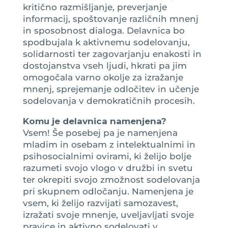
kritično razmišljanje, preverjanje
informacij, spoštovanje različnih mnenj
in sposobnost dialoga. Delavnica bo
spodbujala k aktivnemu sodelovanju,
solidarnosti ter zagovarjanju enakosti in
dostojanstva vseh ljudi, hkrati pa jim
omogočala varno okolje za izražanje
mnenj, sprejemanje odločitev in učenje
sodelovanja v demokratičnih procesih.
Komu je delavnica namenjena?
Vsem! Še posebej pa je namenjena
mladim in osebam z intelektualnimi in
psihosocialnimi ovirami, ki želijo bolje
razumeti svojo vlogo v družbi in svetu
ter okrepiti svojo zmožnost sodelovanja
pri skupnem odločanju. Namenjena je
vsem, ki želijo razvijati samozavest,
izražati svoje mnenje, uveljavljati svoje
pravice in aktivno sodelovati v