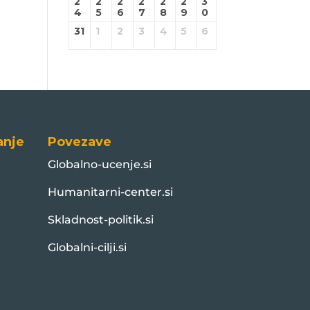
2
2
2
2
2
2
3
4
5
6
7
8
9
0
31
1
2
3
4
5
6
anje
Povezave
Globalno-ucenje.si
Humanitarni-center.si
Skladnost-politik.si
Globalni-cilji.si