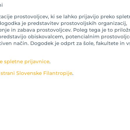
ni
acije prostovoljcev, ki se lahko prijavijo preko sple
ogodka je predstavitev prostovoljskih organizacij,
nje in zabava prostovoljcev. Poleg tega je to prilož
 predstavijo obiskovalcem, potencialnim prostovolj
iven način. Dogodek je odprt za šole, fakultete in v
te spletne prijavnice
.
 strani Slovenske Filantropije
.