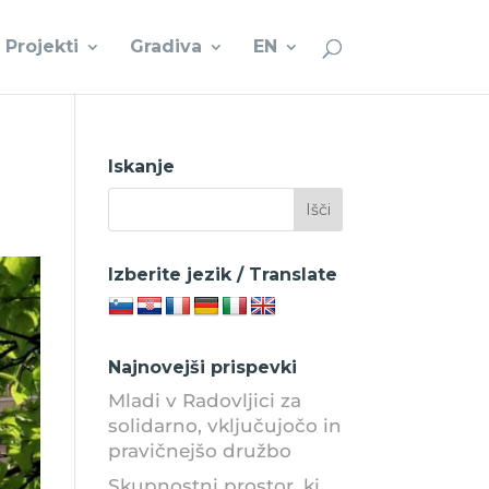
Projekti
Gradiva
EN
Iskanje
Izberite jezik / Translate
Najnovejši prispevki
Mladi v Radovljici za
solidarno, vključujočo in
pravičnejšo družbo
Skupnostni prostor, ki