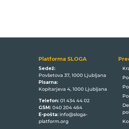
Platforma SLOGA
Pre
Sedež:
Kr
Povšetova 37, 1000 Ljubljana
Po
Pisarna:
Po
Kopitarjeva 4, 1000 Ljubljana
Po
Telefon:
01 434 44 02
De
GSM:
040 204 464
po
E-pošta:
info@sloga-
platform.org
Ko