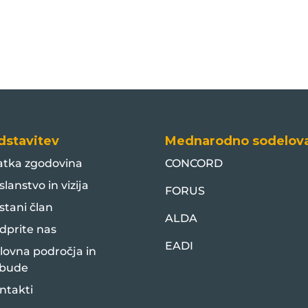
dstavitev
Mednarodno sodelov
atka zgodovina
CONCORD
slanstvo in vizija
FORUS
stani član
ALDA
dprite nas
EADI
lovna področja in
bude
ntakti