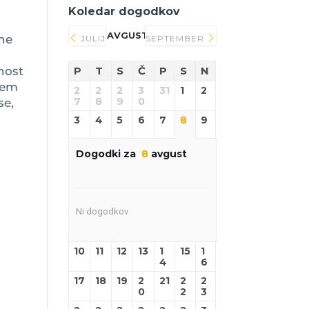
Koledar dogodkov
AVGUST 2026
tne
JULIJ
SEPTEMBER
nost
P
T
S
Č
P
S
N
cem
2
2
2
3
31
1
2
7
8
9
0
se,
3
4
5
6
7
8
9
Dogodki za
8
avgust
Ni dogodkov
10
11
12
13
1
15
1
4
6
17
18
19
2
21
2
2
0
2
3