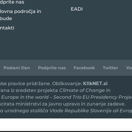
dprite nas
EADI
lovna področja in
bude
ntakti
Postani član
Podprite nas
Facebook
Twitter
Yo
 Vse pravice pridržane. Oblikovanje:
KlikNET.si
irana iz sredstev projekta
Climate of Change
in
 Europe in the world – Second Trio EU Presidency Proje
ancirata ministrstvi za javno upravo in zunanje zadeve.
 uradnega stališča Vlade Republike Slovenije ali Evro