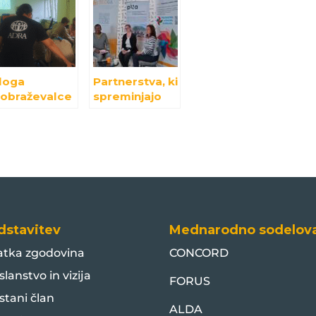
loga
Partnerstva, ki
zobraževalce
spreminjajo
 o
svet – okrogla
rajnostnem
miza
azvoju v
platforme
okalnih
SLOGA v
kupnostih
Kopru
dstavitev
Mednarodno sodelov
atka zgodovina
CONCORD
slanstvo in vizija
FORUS
stani član
ALDA