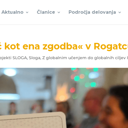
Aktualno
Članice
Področja delovanja
č kot ena zgodba« v Rogat
ojekti SLOGA
,
Sloga
,
Z globalnim učenjem do globalnih ciljev I