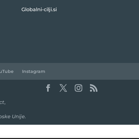
Globalni-cilji.si
uTube
Instagram
ct
,
pske Unije.