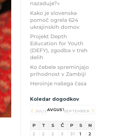
nazaduje?«
Kako je slovenska
pomoč ogrela 624
ukrajinskih domov
Projekt Depth
Education for Youth
(DEFY), zgodba v treh
delih
Ko čebele spreminjajo
prihodnost v Zambiji
Heroinje našega časa
Koledar dogodkov
AVGUST 2026
JULIJ
SEPTEMBER
P
T
S
Č
P
S
N
2
2
2
3
31
1
2