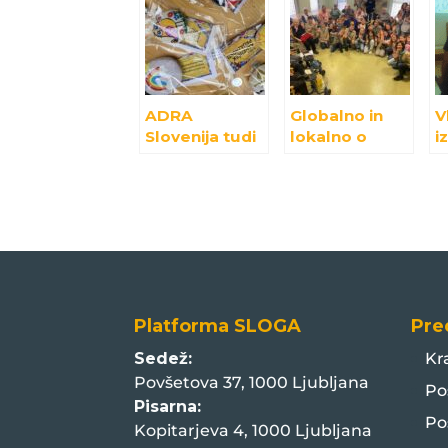
ADRA
Globalno in
V
Slovenija tudi
lokalno o
i
letos aktivna
trajnostnem
v
ob Evropskem
razvoju z
t
tednu
otroci in
r
trajnostnega
mladimi v
l
razvoja
Murski Soboti
s
Platforma SLOGA
Pre
Sedež:
Kr
Povšetova 37, 1000 Ljubljana
Po
Pisarna:
Po
Kopitarjeva 4, 1000 Ljubljana