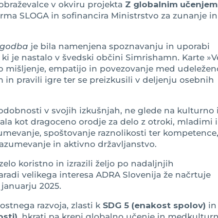
obraževalce v okviru projekta
Z globalnim učenjem
tforma SLOGA in sofinancira Ministrstvo za zunanje in
zgodba
je bila namenjena spoznavanju in uporabi
ki je nastalo v švedski občini Simrishamn. Karte »V
o mišljenje, empatijo in povezovanje med udeleženc
in pravili igre ter se preizkusili v deljenju osebnih
odobnosti v svojih izkušnjah, ne glede na kulturno 
ala kot dragoceno orodje za delo z otroki, mladimi 
umevanje, spoštovanje raznolikosti ter kompetence,
razumevanje in aktivno državljanstvo.
elo koristno in izrazili željo po nadaljnjih
radi velikega interesa ADRA Slovenija že načrtuje
januarju 2025.
ostnega razvoja, zlasti k
SDG 5 (enakost spolov)
in
sti)
, hkrati pa krepi globalno učenje in medkultur