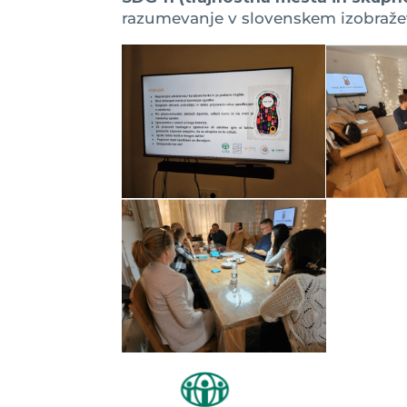
razumevanje v slovenskem izobraže