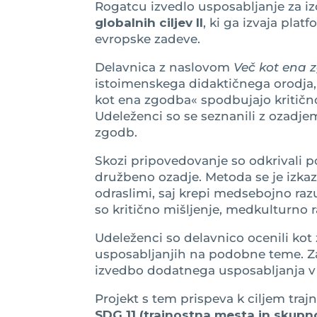
Rogatcu izvedlo usposabljanje za iz
globalnih ciljev II
, ki ga izvaja pla
evropske zadeve.
Delavnica z naslovom
Več kot ena 
istoimenskega didaktičnega orodja, 
kot ena zgodba« spodbujajo kritičn
Udeleženci so se seznanili z ozadjem 
zgodb.
Skozi pripovedovanje so odkrivali p
družbeno ozadje. Metoda se je izkaz
odraslimi, saj krepi medsebojno raz
so kritično mišljenje, medkulturno 
Udeleženci so delavnico ocenili kot z
usposabljanjih na podobne teme. Za
izvedbo dodatnega usposabljanja v 
Projekt s tem prispeva k ciljem trajn
SDG 11 (trajnostna mesta in skupno