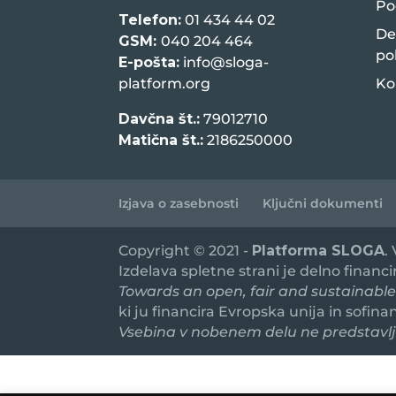
Po
Telefon:
01 434 44 02
De
GSM:
040 204 464
po
E-pošta:
info@sloga-
platform.org
Ko
Davčna št.:
79012710
Matična št.:
2186250000
Izjava o zasebnosti
Ključni dokumenti
Copyright © 2021 -
Platforma SLOGA
.
Izdelava spletne strani je delno financ
Towards an open, fair and sustainable
ki ju financira Evropska unija in sofin
Vsebina v nobenem delu ne predstavlja