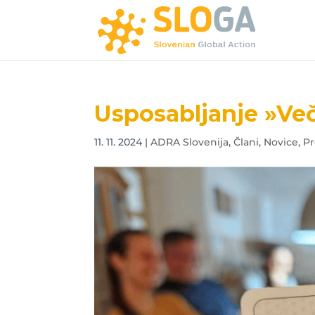
Usposabljanje »Ve
11. 11. 2024
|
ADRA Slovenija
,
Člani
,
Novice
,
Pr