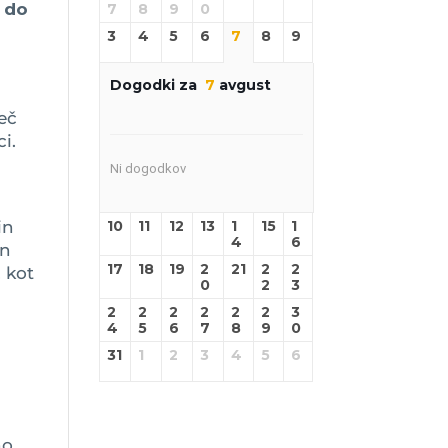
 do
7
8
9
0
3
4
5
6
7
8
9
Dogodki za
7
avgust
eč
i.
Ni dogodkov
in
10
11
12
13
1
15
1
4
6
in
17
18
19
2
21
2
2
 kot
0
2
3
2
2
2
2
2
2
3
4
5
6
7
8
9
0
31
1
2
3
4
5
6
no