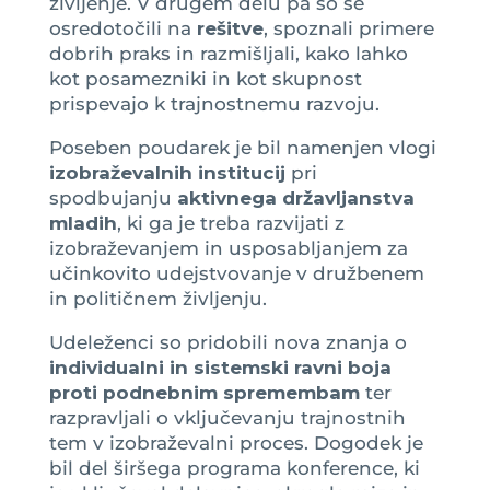
življenje. V drugem delu pa so se
osredotočili na
rešitve
, spoznali primere
dobrih praks in razmišljali, kako lahko
kot posamezniki in kot skupnost
prispevajo k trajnostnemu razvoju.
Poseben poudarek je bil namenjen vlogi
izobraževalnih institucij
pri
spodbujanju
aktivnega državljanstva
mladih
, ki ga je treba razvijati z
izobraževanjem in usposabljanjem za
učinkovito udejstvovanje v družbenem
in političnem življenju.
Udeleženci so pridobili nova znanja o
individualni in sistemski ravni boja
proti podnebnim spremembam
ter
razpravljali o vključevanju trajnostnih
tem v izobraževalni proces. Dogodek je
bil del širšega programa konference, ki