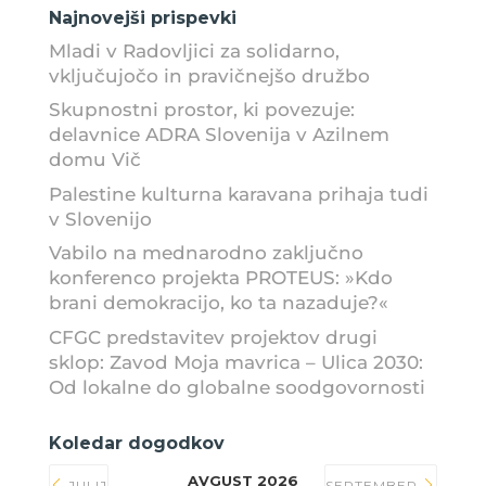
Najnovejši prispevki
Mladi v Radovljici za solidarno,
vključujočo in pravičnejšo družbo
Skupnostni prostor, ki povezuje:
delavnice ADRA Slovenija v Azilnem
domu Vič
Palestine kulturna karavana prihaja tudi
v Slovenijo
Vabilo na mednarodno zaključno
konferenco projekta PROTEUS: »Kdo
brani demokracijo, ko ta nazaduje?«
CFGC predstavitev projektov drugi
sklop: Zavod Moja mavrica – Ulica 2030:
Od lokalne do globalne soodgovornosti
Koledar dogodkov
AVGUST 2026
JULIJ
SEPTEMBER