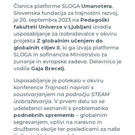
Članica platforme SLOGA
Umanotera
,
Slovenska fundacija za trajnostni razvoj,
je 20. septembra 2023 na
Pedagoški
fakulteti Univerze v Ljubljani
izvedla
usposabljanje za izobraževalce v okviru
projekta
Z globalnim učenjem do
globalnih ciljev II
, ki ga izvaja platforma
SLOGA in sofinancira Ministrstvo za
zunanje in evropske zadeve. Delavnico je
vodila
Gaja Brecelj.
Usposabljanje je potekalo v okviru
konference
Trajnosti naproti s
soustvarjanjem na področju STEAM
izobraževanja
. V prvem delu so se
udeleženci seznanili s problematiko
podnebnih sprememb
– globalnim
segrevanjem, vplivi na naravno in
družbeno okolje ter posledicami za naše