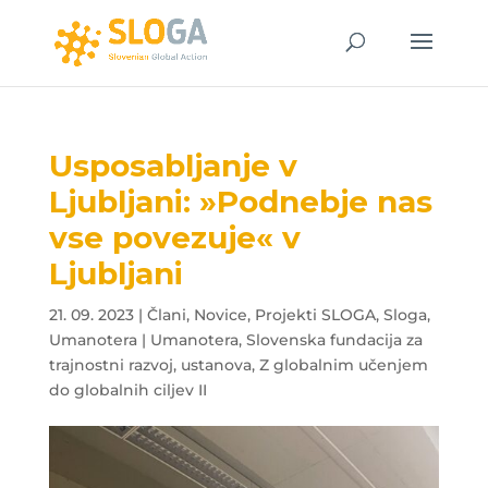
Usposabljanje v
Ljubljani: »Podnebje nas
vse povezuje« v
Ljubljani
21. 09. 2023
|
Člani
,
Novice
,
Projekti SLOGA
,
Sloga
,
Umanotera | Umanotera, Slovenska fundacija za
trajnostni razvoj, ustanova
,
Z globalnim učenjem
do globalnih ciljev II