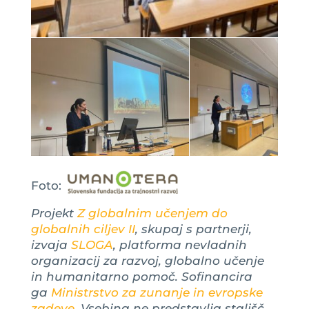
Foto:
Projekt
Z globalnim učenjem do
globalnih ciljev II
, skupaj s partnerji,
izvaja
SLOGA
, platforma nevladnih
organizacij za razvoj, globalno učenje
in humanitarno pomoč. Sofinancira
ga
Ministrstvo za zunanje in evropske
zadeve
. Vsebina ne predstavlja stališč