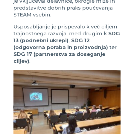
je vključeval delavnice, okrogle mize in
predstavitve dobrih praks poučevanja
STEAM vsebin.
Usposabljanje je prispevalo k več ciljem
trajnostnega razvoja, med drugim k
SDG
13 (podnebni ukrepi)
,
SDG 12
(odgovorna poraba in proizvodnja)
ter
SDG 17 (partnerstva za doseganje
ciljev)
.