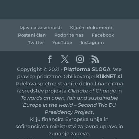
Izjava o zasebnosti
Ključni dokumenti
Postani član
Podprite nas
Facebook
Twitter
YouTube
Instagram
Copyright © 2021 -
Platforma SLOGA
. Vse
pravice pridržane. Oblikovanje:
KlikNET.si
Izdelava spletne strani je delno financirana
iz sredstev projekta
Climate of Change
in
Towards an open, fair and sustainable
Europe in the world – Second Trio EU
Presidency Project
,
ki ju financira Evropska unija in
sofinancirata ministrstvi za javno upravo in
zunanje zadeve.