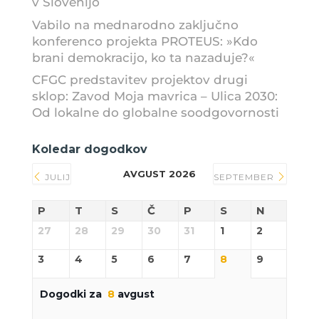
v Slovenijo
Vabilo na mednarodno zaključno
konferenco projekta PROTEUS: »Kdo
brani demokracijo, ko ta nazaduje?«
CFGC predstavitev projektov drugi
sklop: Zavod Moja mavrica – Ulica 2030:
Od lokalne do globalne soodgovornosti
Koledar dogodkov
AVGUST 2026
JULIJ
SEPTEMBER
P
T
S
Č
P
S
N
27
28
29
30
31
1
2
3
4
5
6
7
8
9
Dogodki za
8
avgust