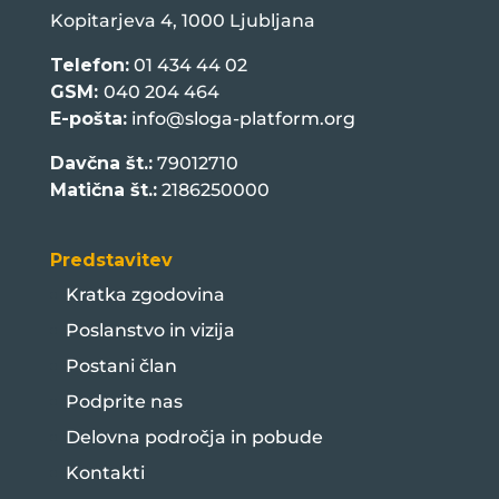
Kopitarjeva 4, 1000 Ljubljana
Telefon:
01 434 44 02
GSM:
040 204 464
E-pošta:
info@sloga-platform.org
Davčna št.:
79012710
Matična št.:
2186250000
Predstavitev
Kratka zgodovina
Poslanstvo in vizija
Postani član
Podprite nas
Delovna področja in pobude
Kontakti