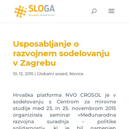
Usposabljanje o
razvojnem sodelovanju
v Zagrebu
10. 12. 2015
|
Globalni sosed
,
Novice
Hrvaška platforma NVO CROSOL je v
sodelovanju s Centrom za mirovne
studije med 23. in 25. novembrom 2015
organizirala seminar »Međunarodna
razvojna suradnja – politike
solidarnosti«, ki je bil namenjen