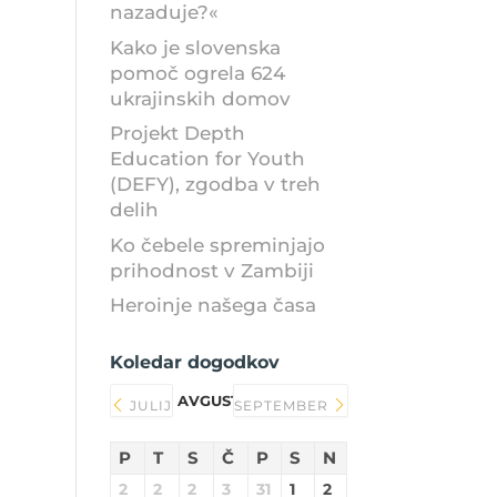
nazaduje?«
Kako je slovenska
pomoč ogrela 624
ukrajinskih domov
Projekt Depth
Education for Youth
(DEFY), zgodba v treh
delih
Ko čebele spreminjajo
prihodnost v Zambiji
Heroinje našega časa
Koledar dogodkov
AVGUST 2026
JULIJ
SEPTEMBER
P
T
S
Č
P
S
N
2
2
2
3
31
1
2