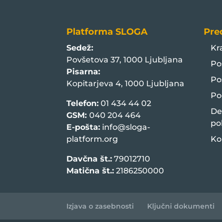
Platforma SLOGA
Pre
Sedež:
Kr
Povšetova 37, 1000 Ljubljana
Po
Pisarna:
Po
Kopitarjeva 4, 1000 Ljubljana
Po
Telefon:
01 434 44 02
De
GSM:
040 204 464
po
E-pošta:
info@sloga-
platform.org
Ko
Davčna št.:
79012710
Matična št.:
2186250000
Izjava o zasebnosti
Ključni dokumenti