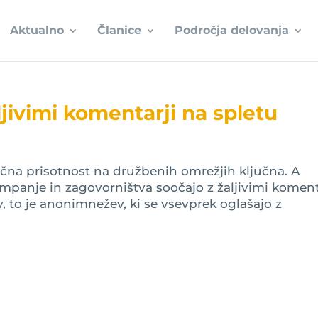
Aktualno
Članice
Področja delovanja
ljivimi komentarji na spletu
očna prisotnost na družbenih omrežjih ključna. A
ampanje in zagovorništva soočajo z žaljivimi komenta
 to je anonimnežev, ki se vsevprek oglašajo z