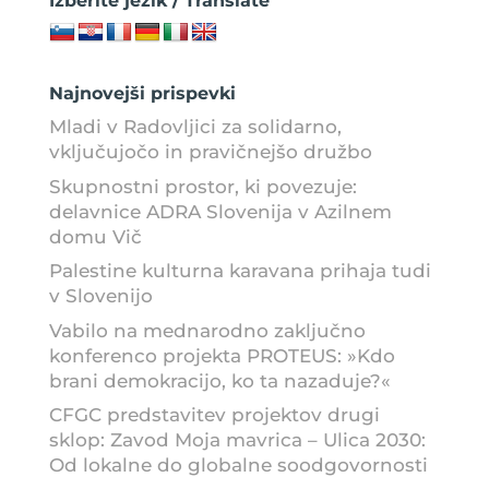
Izberite jezik / Translate
Najnovejši prispevki
Mladi v Radovljici za solidarno,
vključujočo in pravičnejšo družbo
Skupnostni prostor, ki povezuje:
delavnice ADRA Slovenija v Azilnem
domu Vič
Palestine kulturna karavana prihaja tudi
v Slovenijo
Vabilo na mednarodno zaključno
konferenco projekta PROTEUS: »Kdo
brani demokracijo, ko ta nazaduje?«
CFGC predstavitev projektov drugi
sklop: Zavod Moja mavrica – Ulica 2030:
Od lokalne do globalne soodgovornosti