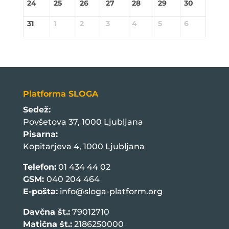
24
25
26
27
28
29
30
31
1
2
3
4
5
6
Platforma SLOGA
Sedež:
Povšetova 37, 1000 Ljubljana
Pisarna:
Kopitarjeva 4, 1000 Ljubljana
Telefon:
01 434 44 02
GSM:
040 204 464
E-pošta:
info@sloga-platform.org
Davčna št.:
79012710
Matična št.:
2186250000