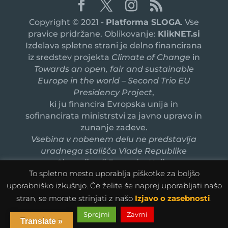
Copyright © 2021 -
Platforma SLOGA
. Vse
pravice pridržane. Oblikovanje:
KlikNET.si
Izdelava spletne strani je delno financirana
iz sredstev projekta
Climate of Change
in
Towards an open, fair and sustainable
Europe in the world – Second Trio EU
Presidency Project
,
ki ju financira Evropska unija in
sofinancirata ministrstvi za javno upravo in
zunanje zadeve.
Vsebina v nobenem delu ne predstavlja
uradnega stališča Vlade Republike
Slovenije ali Evropske Unije.
To spletno mesto uporablja piškotke za boljšo
uporabniško izkušnjo. Če želite še naprej uporabljati našo
stran, se morate strinjati z našo
Izjavo o zasebnosti
.
Sprejmi
Zavrni
Translate »