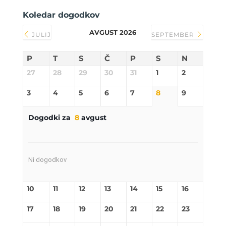
Koledar dogodkov
AVGUST 2026
JULIJ
SEPTEMBER
P
T
S
Č
P
S
N
27
28
29
30
31
1
2
3
4
5
6
7
8
9
Dogodki za
8
avgust
Ni dogodkov
10
11
12
13
14
15
16
17
18
19
20
21
22
23