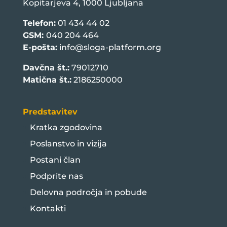
Kopitarjeva 4, 1000 Ljubljana
Telefon:
01 434 44 02
GSM:
040 204 464
E-pošta:
info@sloga-platform.org
Davčna št.:
79012710
Matična št.:
2186250000
Predstavitev
Kratka zgodovina
Poslanstvo in vizija
Postani član
Podprite nas
Delovna področja in pobude
Kontakti