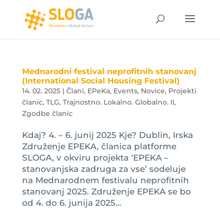
Mednarodni festival neprofitnih stanovanj
(International Social Housing Festival)
14. 02. 2025
|
Člani
,
EPeKa
,
Events
,
Novice
,
Projekti
članic
,
TLG
,
Trajnostno. Lokalno. Globalno. II
,
Zgodbe članic
Kdaj? 4. – 6. junij 2025 Kje? Dublin, Irska
Združenje EPEKA, članica platforme
SLOGA, v okviru projekta ‘EPEKA –
stanovanjska zadruga za vse’ sodeluje
na Mednarodnem festivalu neprofitnih
stanovanj 2025. Združenje EPEKA se bo
od 4. do 6. junija 2025...