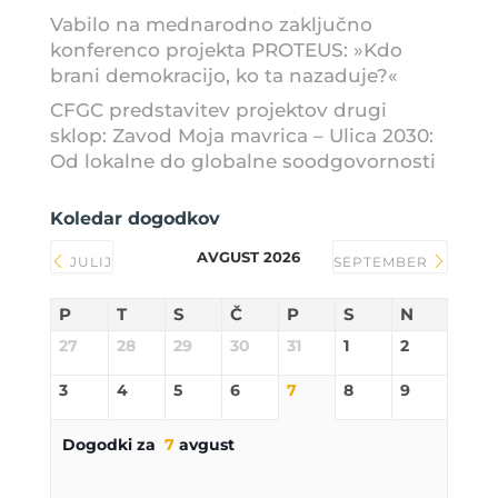
Vabilo na mednarodno zaključno
konferenco projekta PROTEUS: »Kdo
brani demokracijo, ko ta nazaduje?«
CFGC predstavitev projektov drugi
sklop: Zavod Moja mavrica – Ulica 2030:
Od lokalne do globalne soodgovornosti
Koledar dogodkov
AVGUST 2026
JULIJ
SEPTEMBER
P
T
S
Č
P
S
N
27
28
29
30
31
1
2
3
4
5
6
7
8
9
Dogodki za
7
avgust