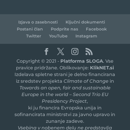
Izjava o zasebnosti
Ključni dokumenti
Postani član
Podprite nas
Facebook
Twitter
YouTube
Instagram
Copyright © 2021 -
Platforma SLOGA
. Vse
pravice pridržane. Oblikovanje:
KlikNET.si
Izdelava spletne strani je delno financirana
iz sredstev projekta
Climate of Change
in
Towards an open, fair and sustainable
Europe in the world – Second Trio EU
Presidency Project
,
ki ju financira Evropska unija in
sofinancirata ministrstvi za javno upravo in
zunanje zadeve.
Vsebina v nobenem delu ne predstavlja