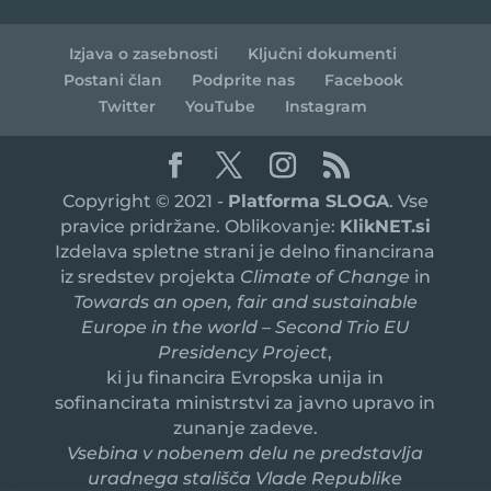
Izjava o zasebnosti
Ključni dokumenti
Postani član
Podprite nas
Facebook
Twitter
YouTube
Instagram
Copyright © 2021 -
Platforma SLOGA
. Vse
pravice pridržane. Oblikovanje:
KlikNET.si
Izdelava spletne strani je delno financirana
iz sredstev projekta
Climate of Change
in
Towards an open, fair and sustainable
Europe in the world – Second Trio EU
Presidency Project
,
ki ju financira Evropska unija in
sofinancirata ministrstvi za javno upravo in
zunanje zadeve.
Vsebina v nobenem delu ne predstavlja
uradnega stališča Vlade Republike