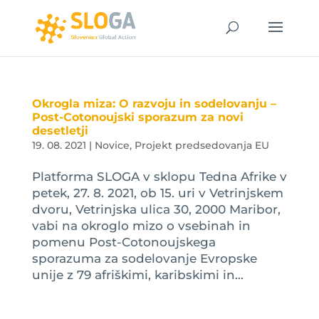
Okrogla miza: O razvoju in sodelovanju –
Post-Cotonoujski sporazum za novi
desetletji
19. 08. 2021
|
Novice
,
Projekt predsedovanja EU
Platforma SLOGA v sklopu Tedna Afrike v
petek, 27. 8. 2021, ob 15. uri v Vetrinjskem
dvoru, Vetrinjska ulica 30, 2000 Maribor,
vabi na okroglo mizo o vsebinah in
pomenu Post-Cotonoujskega
sporazuma za sodelovanje Evropske
unije z 79 afriškimi, karibskimi in...