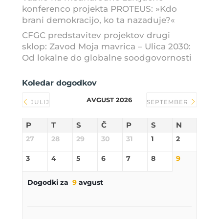
konferenco projekta PROTEUS: »Kdo
brani demokracijo, ko ta nazaduje?«
CFGC predstavitev projektov drugi
sklop: Zavod Moja mavrica – Ulica 2030:
Od lokalne do globalne soodgovornosti
Koledar dogodkov
AVGUST 2026
JULIJ
SEPTEMBER
P
T
S
Č
P
S
N
27
28
29
30
31
1
2
3
4
5
6
7
8
9
Dogodki za
9
avgust