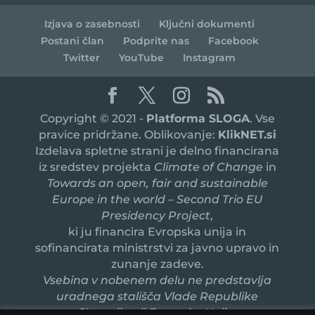
Izjava o zasebnosti
Ključni dokumenti
Postani član
Podprite nas
Facebook
Twitter
YouTube
Instagram
Copyright © 2021 -
Platforma SLOGA
. Vse
pravice pridržane. Oblikovanje:
KlikNET.si
Izdelava spletne strani je delno financirana
iz sredstev projekta
Climate of Change
in
Towards an open, fair and sustainable
Europe in the world – Second Trio EU
Presidency Project
,
ki ju financira Evropska unija in
sofinancirata ministrstvi za javno upravo in
zunanje zadeve.
Vsebina v nobenem delu ne predstavlja
uradnega stališča Vlade Republike
Slovenije ali Evropske Unije.