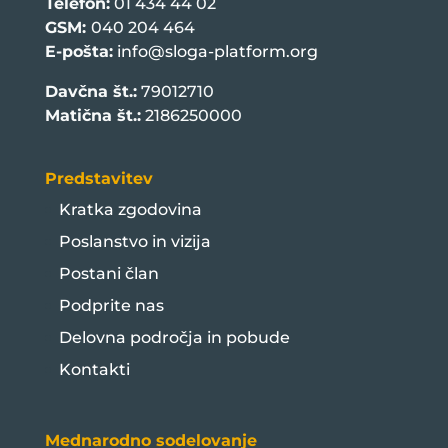
Telefon:
01 434 44 02
GSM:
040 204 464
E-pošta:
info@sloga-platform.org
Davčna št.:
79012710
Matična št.:
2186250000
Predstavitev
Kratka zgodovina
Poslanstvo in vizija
Postani član
Podprite nas
Delovna področja in pobude
Kontakti
Mednarodno sodelovanje