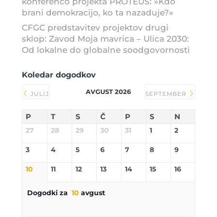
konferenco projekta PROTEUS: »Kdo
brani demokracijo, ko ta nazaduje?«
CFGC predstavitev projektov drugi
sklop: Zavod Moja mavrica – Ulica 2030:
Od lokalne do globalne soodgovornosti
Koledar dogodkov
AVGUST 2026
JULIJ
SEPTEMBER
P
T
S
Č
P
S
N
27
28
29
30
31
1
2
3
4
5
6
7
8
9
10
11
12
13
14
15
16
Dogodki za
10
avgust