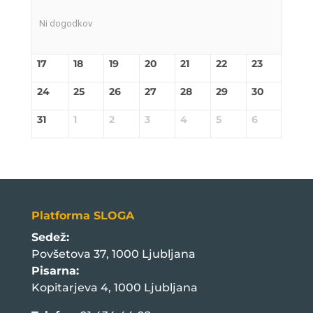
Ni dogodkov
17
18
19
20
21
22
23
24
25
26
27
28
29
30
31
1
2
3
4
5
6
Platforma SLOGA
Sedež:
Povšetova 37, 1000 Ljubljana
Pisarna:
Kopitarjeva 4, 1000 Ljubljana