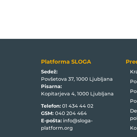
Platforma SLOGA
Pre
Sedež:
Kr
Povšetova 37, 1000 Ljubljana
Po
Pisarna:
Po
Kopitarjeva 4, 1000 Ljubljana
Po
Telefon:
01 434 44 02
De
GSM:
040 204 464
po
E-pošta:
info@sloga-
platform.org
Ko