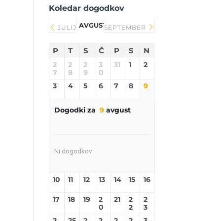
Koledar dogodkov
AVGUST 2026
JULIJ
SEPTEMBER
P
T
S
Č
P
S
N
2
2
2
3
31
1
2
7
8
9
0
3
4
5
6
7
8
9
Dogodki za
9
avgust
Ni dogodkov
10
11
12
13
14
15
16
17
18
19
2
21
2
2
0
2
3
2
25
2
2
2
2
3