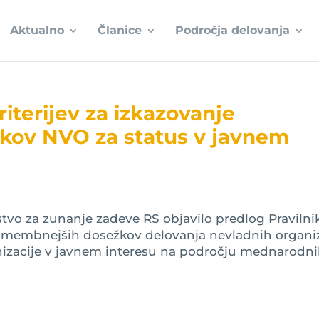
Aktualno
Članice
Področja delovanja
kriterijev za izkazovanje
ov NVO za status v javnem
stvo za zunanje zadeve RS objavilo predlog Pravilni
 pomembnejših dosežkov delovanja nevladnih organiz
nizacije v javnem interesu na področju mednarodnih