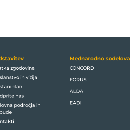
dstavitev
Mednarodno sodelova
atka zgodovina
CONCORD
slanstvo in vizija
FORUS
stani član
ALDA
dprite nas
EADI
lovna področja in
bude
ntakti