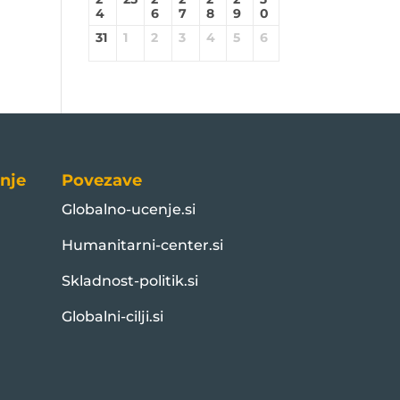
4
6
7
8
9
0
31
1
2
3
4
5
6
nje
Povezave
Globalno-ucenje.si
Humanitarni-center.si
Skladnost-politik.si
Globalni-cilji.si