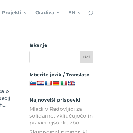
Projekti
Gradiva
EN
Iskanje
Izberite jezik / Translate
ka o
acij
Najnovejši prispevki
...
Mladi v Radovljici za
solidarno, vključujočo in
pravičnejšo družbo
Skupnostni prostor, ki