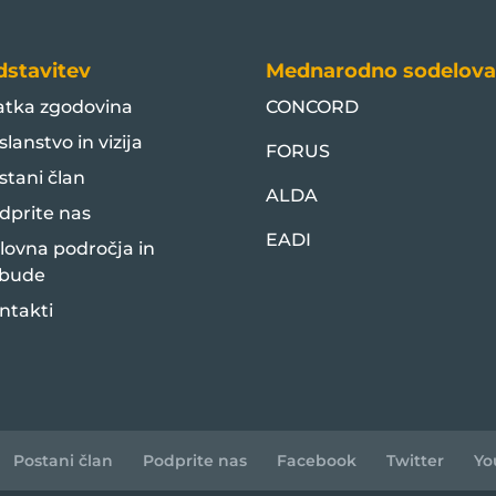
dstavitev
Mednarodno sodelova
atka zgodovina
CONCORD
slanstvo in vizija
FORUS
stani član
ALDA
dprite nas
EADI
lovna področja in
bude
ntakti
Postani član
Podprite nas
Facebook
Twitter
Yo