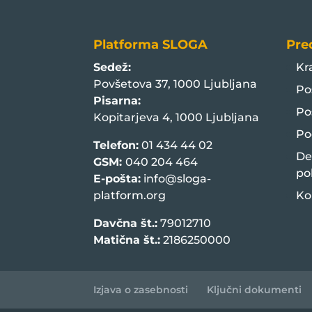
Platforma SLOGA
Pre
Sedež:
Kr
Povšetova 37, 1000 Ljubljana
Po
Pisarna:
Po
Kopitarjeva 4, 1000 Ljubljana
Po
Telefon:
01 434 44 02
De
GSM:
040 204 464
po
E-pošta:
info@sloga-
platform.org
Ko
Davčna št.:
79012710
Matična št.:
2186250000
Izjava o zasebnosti
Ključni dokumenti