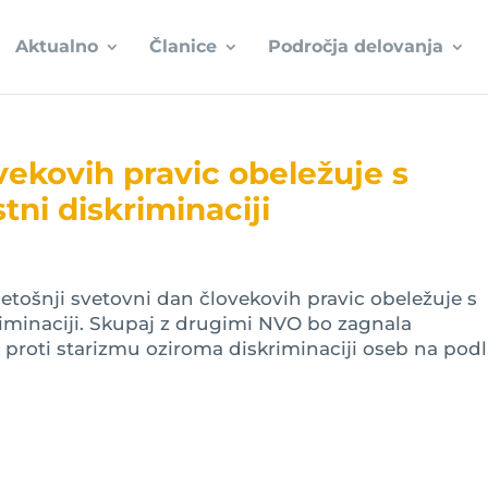
Aktualno
Članice
Področja delovanja
vekovih pravic obeležuje s
tni diskriminaciji
letošnji svetovni dan človekovih pravic obeležuje s
riminaciji. Skupaj z drugimi NVO bo zagnala
proti starizmu oziroma diskriminaciji oseb na podl