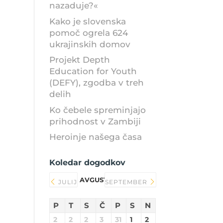
nazaduje?«
Kako je slovenska
pomoč ogrela 624
ukrajinskih domov
Projekt Depth
Education for Youth
(DEFY), zgodba v treh
delih
Ko čebele spreminjajo
prihodnost v Zambiji
Heroinje našega časa
Koledar dogodkov
AVGUST 2026
JULIJ
SEPTEMBER
P
T
S
Č
P
S
N
2
2
2
3
31
1
2