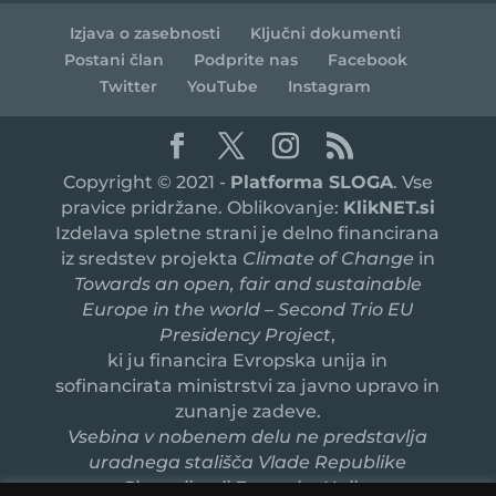
Izjava o zasebnosti
Ključni dokumenti
Postani član
Podprite nas
Facebook
Twitter
YouTube
Instagram
Copyright © 2021 -
Platforma SLOGA
. Vse
pravice pridržane. Oblikovanje:
KlikNET.si
Izdelava spletne strani je delno financirana
iz sredstev projekta
Climate of Change
in
Towards an open, fair and sustainable
Europe in the world – Second Trio EU
Presidency Project
,
ki ju financira Evropska unija in
sofinancirata ministrstvi za javno upravo in
zunanje zadeve.
Vsebina v nobenem delu ne predstavlja
uradnega stališča Vlade Republike
Slovenije ali Evropske Unije.