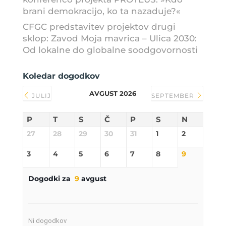
brani demokracijo, ko ta nazaduje?«
CFGC predstavitev projektov drugi
sklop: Zavod Moja mavrica – Ulica 2030:
Od lokalne do globalne soodgovornosti
Koledar dogodkov
AVGUST 2026
JULIJ
SEPTEMBER
P
T
S
Č
P
S
N
27
28
29
30
31
1
2
3
4
5
6
7
8
9
Dogodki za
9
avgust
Ni dogodkov