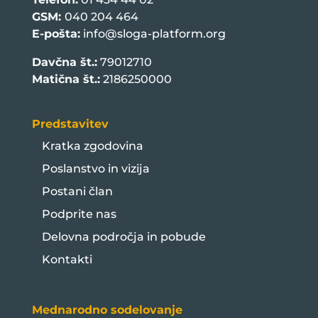
GSM:
040 204 464
E-pošta:
info@sloga-platform.org
Davčna št.:
79012710
Matična št.:
2186250000
Predstavitev
Kratka zgodovina
Poslanstvo in vizija
Postani član
Podprite nas
Delovna področja in pobude
Kontakti
Mednarodno sodelovanje