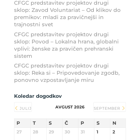
CFGC predstavitev projektov drugi
sklop: Zavod Voluntariat – Od klikov do
premikov: mladi za pravičnejši in
trajnostni svet
CFGC predstavitev projektov drugi
sklop: Povod – Lokalna hrana, globalni
vplivi: ženske za pravičen prehranski
sistem
CFGC predstavitev projektov drugi
sklop: Reka si – Pripovedovanje zgodb,
ponovno vzpostavljanje miru
Koledar dogodkov
AVGUST 2026
JULIJ
SEPTEMBER
P
T
S
Č
P
S
N
27
28
29
30
31
1
2