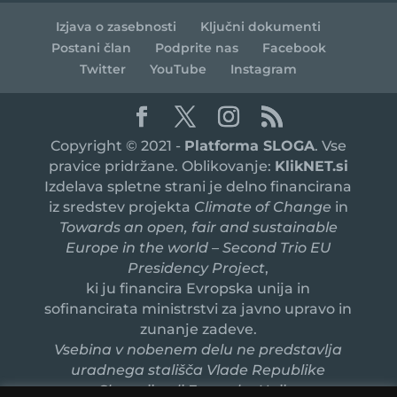
Izjava o zasebnosti
Ključni dokumenti
Postani član
Podprite nas
Facebook
Twitter
YouTube
Instagram
Copyright © 2021 -
Platforma SLOGA
. Vse
pravice pridržane. Oblikovanje:
KlikNET.si
Izdelava spletne strani je delno financirana
iz sredstev projekta
Climate of Change
in
Towards an open, fair and sustainable
Europe in the world – Second Trio EU
Presidency Project
,
ki ju financira Evropska unija in
sofinancirata ministrstvi za javno upravo in
zunanje zadeve.
Vsebina v nobenem delu ne predstavlja
uradnega stališča Vlade Republike
Slovenije ali Evropske Unije.