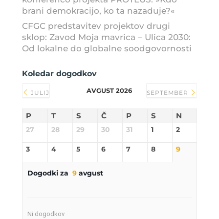
brani demokracijo, ko ta nazaduje?«
CFGC predstavitev projektov drugi
sklop: Zavod Moja mavrica – Ulica 2030:
Od lokalne do globalne soodgovornosti
Koledar dogodkov
AVGUST 2026
JULIJ
SEPTEMBER
P
T
S
Č
P
S
N
27
28
29
30
31
1
2
3
4
5
6
7
8
9
Dogodki za
9
avgust
Ni dogodkov