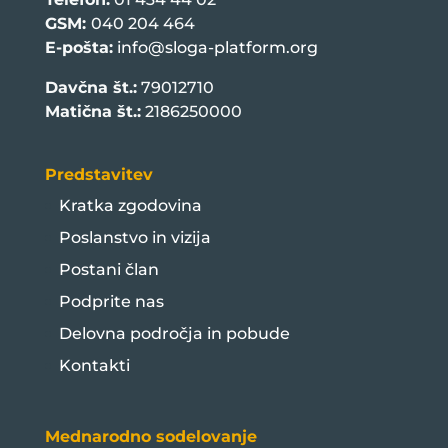
GSM:
040 204 464
E-pošta:
info@sloga-platform.org
Davčna št.:
79012710
Matična št.:
2186250000
Predstavitev
Kratka zgodovina
Poslanstvo in vizija
Postani član
Podprite nas
Delovna področja in pobude
Kontakti
Mednarodno sodelovanje