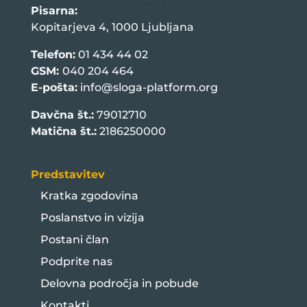
Pisarna:
Kopitarjeva 4, 1000 Ljubljana
Telefon:
01 434 44 02
GSM:
040 204 464
E-pošta:
info@sloga-platform.org
Davčna št.:
79012710
Matična št.:
2186250000
Predstavitev
Kratka zgodovina
Poslanstvo in vizija
Postani član
Podprite nas
Delovna področja in pobude
Kontakti