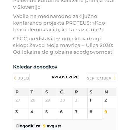
Palestine kulturna karavana prihaja tudi
v Slovenijo
Vabilo na mednarodno zaključno
konferenco projekta PROTEUS: »Kdo
brani demokracijo, ko ta nazaduje?«
CFGC predstavitev projektov drugi
sklop: Zavod Moja mavrica – Ulica 2030:
Od lokalne do globalne soodgovornosti
Koledar dogodkov
AVGUST 2026
JULIJ
SEPTEMBER
P
T
S
Č
P
S
N
27
28
29
30
31
1
2
3
4
5
6
7
8
9
Dogodki za
9
avgust