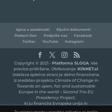
Izjava o zasebnosti
Ključni dokumenti
Postani član
Podprite nas
Facebook
Twitter
YouTube
Instagram
Copyright © 2021 -
Platforma SLOGA
. Vse
pravice pridržane. Oblikovanje:
KlikNET.si
Izdelava spletne strani je delno financirana
iz sredstev projekta
Climate of Change
in
Towards an open, fair and sustainable
Europe in the world – Second Trio EU
Presidency Project
,
ki ju financira Evropska unija in
sofinancirata ministrstvi za javno upravo in
To spletno mesto uporablja piškotke za boljšo