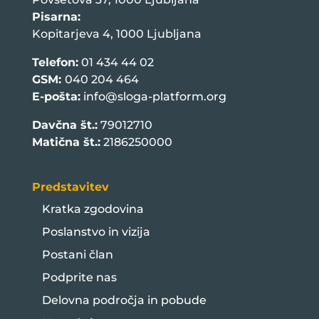
Pisarna:
Kopitarjeva 4, 1000 Ljubljana
Telefon:
01 434 44 02
GSM:
040 204 464
E-pošta:
info@sloga-platform.org
Davčna št.:
79012710
Matična št.:
2186250000
Predstavitev
Kratka zgodovina
Poslanstvo in vizija
Postani član
Podprite nas
Delovna področja in pobude