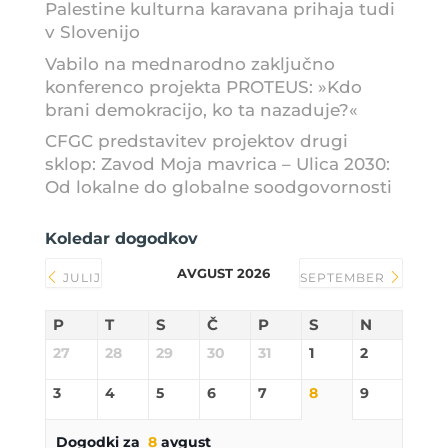
Palestine kulturna karavana prihaja tudi
v Slovenijo
Vabilo na mednarodno zaključno
konferenco projekta PROTEUS: »Kdo
brani demokracijo, ko ta nazaduje?«
CFGC predstavitev projektov drugi
sklop: Zavod Moja mavrica – Ulica 2030:
Od lokalne do globalne soodgovornosti
Koledar dogodkov
AVGUST 2026
JULIJ
SEPTEMBER
P
T
S
Č
P
S
N
27
28
29
30
31
1
2
3
4
5
6
7
8
9
Dogodki za
8
avgust