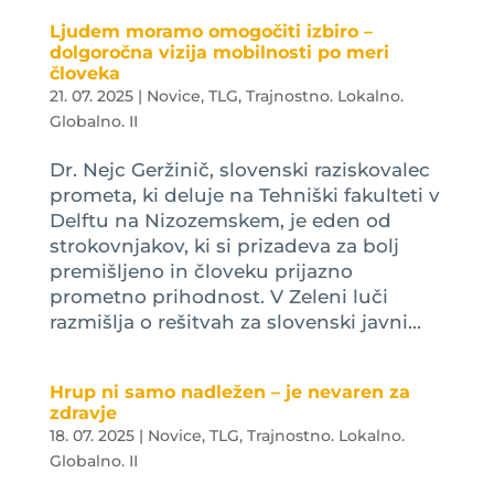
Ljudem moramo omogočiti izbiro –
dolgoročna vizija mobilnosti po meri
človeka
21. 07. 2025
|
Novice
,
TLG
,
Trajnostno. Lokalno.
Globalno. II
Dr. Nejc Geržinič, slovenski raziskovalec
prometa, ki deluje na Tehniški fakulteti v
Delftu na Nizozemskem, je eden od
strokovnjakov, ki si prizadeva za bolj
premišljeno in človeku prijazno
prometno prihodnost. V Zeleni luči
razmišlja o rešitvah za slovenski javni...
Hrup ni samo nadležen – je nevaren za
zdravje
18. 07. 2025
|
Novice
,
TLG
,
Trajnostno. Lokalno.
Globalno. II