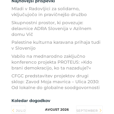
Najnovejši prispevki
Mladi v Radovljici za solidarno,
vključujočo in pravičnejšo družbo
Skupnostni prostor, ki povezuje:
delavnice ADRA Slovenija v Azilnem
domu Vič
Palestine kulturna karavana prihaja tudi
v Slovenijo
Vabilo na mednarodno zaključno
konferenco projekta PROTEUS: »Kdo
brani demokracijo, ko ta nazaduje?«
CFGC predstavitev projektov drugi
sklop: Zavod Moja mavrica – Ulica 2030:
Od lokalne do globalne soodgovornosti
Koledar dogodkov
AVGUST 2026
JULIJ
SEPTEMBER