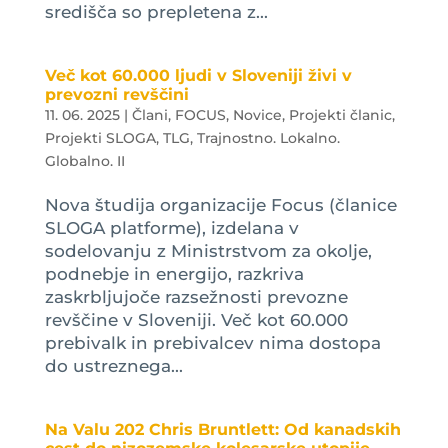
središča so prepletena z...
Več kot 60.000 ljudi v Sloveniji živi v
prevozni revščini
11. 06. 2025
|
Člani
,
FOCUS
,
Novice
,
Projekti članic
,
Projekti SLOGA
,
TLG
,
Trajnostno. Lokalno.
Globalno. II
Nova študija organizacije Focus (članice
SLOGA platforme), izdelana v
sodelovanju z Ministrstvom za okolje,
podnebje in energijo, razkriva
zaskrbljujoče razsežnosti prevozne
revščine v Sloveniji. Več kot 60.000
prebivalk in prebivalcev nima dostopa
do ustreznega...
Na Valu 202 Chris Bruntlett: Od kanadskih