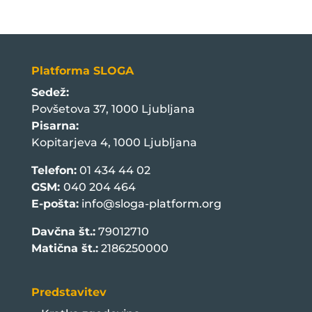
Platforma SLOGA
Sedež:
Povšetova 37, 1000 Ljubljana
Pisarna:
Kopitarjeva 4, 1000 Ljubljana
Telefon:
01 434 44 02
GSM:
040 204 464
E-pošta:
info@sloga-platform.org
Davčna št.:
79012710
Matična št.:
2186250000
Predstavitev