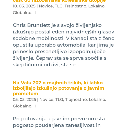
cest do nizozemske kolesarske utopije
10. 06. 2025
|
Novice
,
TLG
,
Trajnostno. Lokalno.
Globalno. II
Chris Bruntlett je s svojo življenjsko
izkušnjo postal eden najvidnejših glasov
sodobne mobilnosti. V Kanadi sta z ženo
opustila uporabo avtomobila, kar jima je
prineslo presenetljivo izpopolnjujoče
življenje. Čeprav sta se sprva soočila s
skeptičnimi odzivi, sta se...
Na Valu 202 o majhnih trikih, ki lahko
izboljšajo izkušnjo potovanja z javnim
prometom
05. 05. 2025
|
Novice
,
TLG
,
Trajnostno. Lokalno.
Globalno. II
Pri potovanju z javnim prevozom sta
pogosto poudarjena zanesljivost in