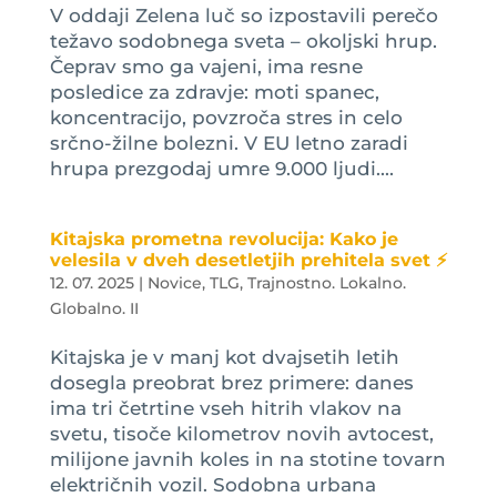
V oddaji Zelena luč so izpostavili perečo
težavo sodobnega sveta – okoljski hrup.
Čeprav smo ga vajeni, ima resne
posledice za zdravje: moti spanec,
koncentracijo, povzroča stres in celo
srčno-žilne bolezni. V EU letno zaradi
hrupa prezgodaj umre 9.000 ljudi....
Kitajska prometna revolucija: Kako je
velesila v dveh desetletjih prehitela svet ⚡
12. 07. 2025
|
Novice
,
TLG
,
Trajnostno. Lokalno.
Globalno. II
Kitajska je v manj kot dvajsetih letih
dosegla preobrat brez primere: danes
ima tri četrtine vseh hitrih vlakov na
svetu, tisoče kilometrov novih avtocest,
milijone javnih koles in na stotine tovarn
električnih vozil. Sodobna urbana