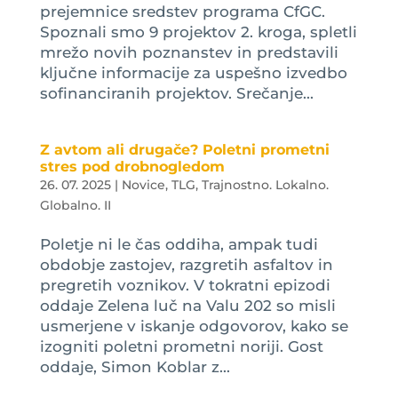
prejemnice sredstev programa CfGC.
Spoznali smo 9 projektov 2. kroga, spletli
mrežo novih poznanstev in predstavili
ključne informacije za uspešno izvedbo
sofinanciranih projektov. Srečanje...
Z avtom ali drugače? Poletni prometni
stres pod drobnogledom
26. 07. 2025
|
Novice
,
TLG
,
Trajnostno. Lokalno.
Globalno. II
Poletje ni le čas oddiha, ampak tudi
obdobje zastojev, razgretih asfaltov in
pregretih voznikov. V tokratni epizodi
oddaje Zelena luč na Valu 202 so misli
usmerjene v iskanje odgovorov, kako se
izogniti poletni prometni noriji. Gost
oddaje, Simon Koblar z...