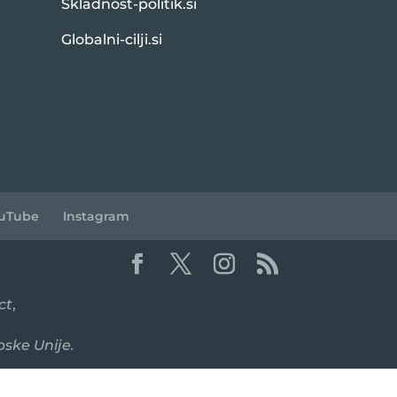
Skladnost-politik.si
Globalni-cilji.si
uTube
Instagram
ct
,
pske Unije.