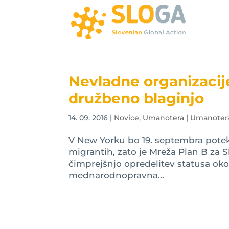
Nevladne organizacije
družbeno blaginjo
14. 09. 2016
|
Novice
,
Umanotera | Umanotera, 
V New Yorku bo 19. septembra potek
migrantih, zato je Mreža Plan B za 
čimprejšnjo opredelitev statusa oko
mednarodnopravna...