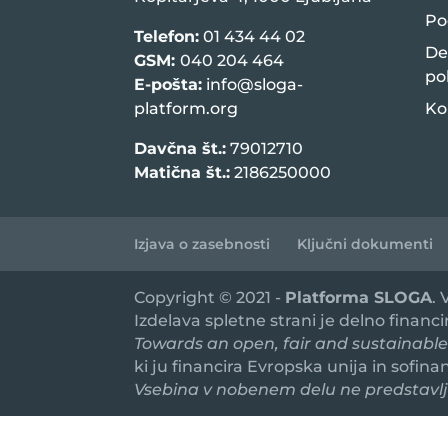
Po
Telefon:
01 434 44 02
De
GSM:
040 204 464
po
E-pošta:
info@sloga-
platform.org
Ko
Davčna št.:
79012710
Matična št.:
2186250000
Izjava o zasebnosti
Ključni dokumenti
Copyright © 2021 -
Platforma SLOGA
.
Izdelava spletne strani je delno financ
Towards an open, fair and sustainable
ki ju financira Evropska unija in sofin
Vsebina v nobenem delu ne predstavlja