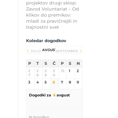
projektov drugi sklop:
Zavod Voluntariat – Od
klikov do premikov:
mladi za pravičnejši in
trajnostni svet
Koledar dogodkov
AVGUST 2026
JULIJ
SEPTEMBER
P
T
S
Č
P
S
N
2
2
2
3
31
1
2
7
8
9
0
3
4
5
6
7
8
9
Dogodki za
6
avgust
Ni dogodkov