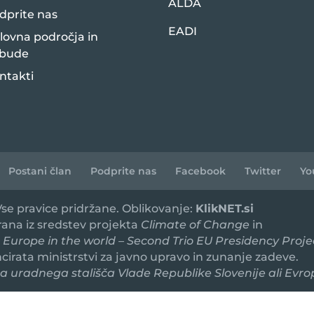
ALDA
dprite nas
EADI
lovna področja in
bude
ntakti
Postani član
Podprite nas
Facebook
Twitter
Yo
 Vse pravice pridržane. Oblikovanje:
KlikNET.si
irana iz sredstev projekta
Climate of Change
in
 Europe in the world – Second Trio EU Presidency Proje
ancirata ministrstvi za javno upravo in zunanje zadeve.
 uradnega stališča Vlade Republike Slovenije ali Evro