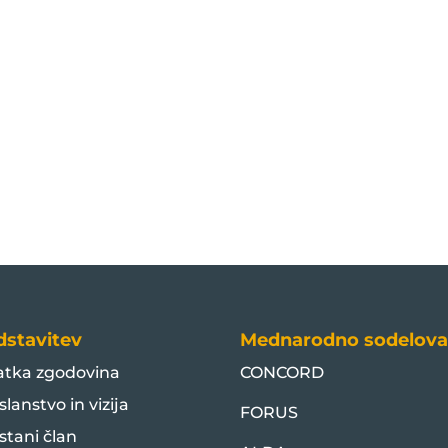
dstavitev
Mednarodno sodelova
atka zgodovina
CONCORD
slanstvo in vizija
FORUS
stani član