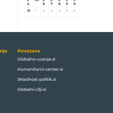
4
6
7
8
9
0
31
1
2
3
4
5
6
nje
Povezave
Globalno-ucenje.si
Humanitarni-center.si
Skladnost-politik.si
Globalni-cilji.si