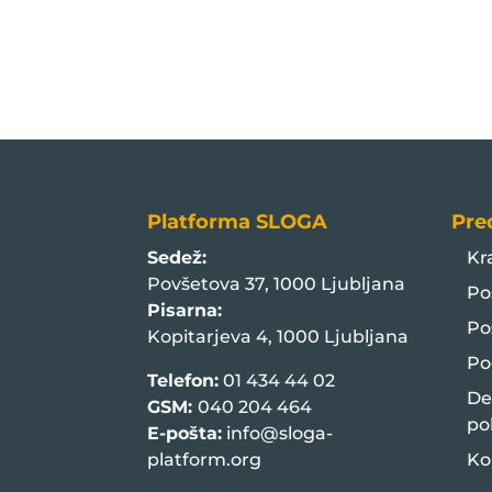
Platforma SLOGA
Pre
Sedež:
Kr
Povšetova 37, 1000 Ljubljana
Po
Pisarna:
Po
Kopitarjeva 4, 1000 Ljubljana
Po
Telefon:
01 434 44 02
De
GSM:
040 204 464
po
E-pošta:
info@sloga-
platform.org
Ko