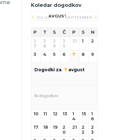
arne
Koledar dogodkov
AVGUST 2026
JULIJ
SEPTEMBER
P
T
S
Č
P
S
N
2
2
2
3
31
1
2
7
8
9
0
3
4
5
6
7
8
9
Dogodki za
7
avgust
Ni dogodkov
10
11
12
13
1
15
1
4
6
17
18
19
2
21
2
2
0
2
3