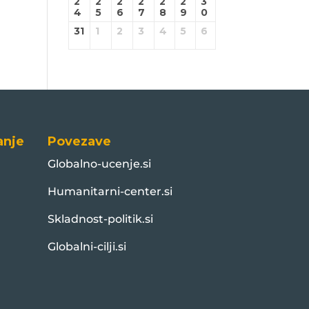
2
2
2
2
2
2
3
4
5
6
7
8
9
0
31
1
2
3
4
5
6
anje
Povezave
Globalno-ucenje.si
Humanitarni-center.si
Skladnost-politik.si
Globalni-cilji.si