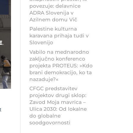
povezuje: delavnice
ADRA Slovenija v
Azilnem domu Vič
Palestine kulturna
karavana prihaja tudi v
Slovenijo
Vabilo na mednarodno
zaključno konferenco
projekta PROTEUS: »Kdo
brani demokracijo, ko ta
nazaduje?«
CFGC predstavitev
projektov drugi sklop:
Zavod Moja mavrica –
Ulica 2030: Od lokalne
t
do globalne
soodgovornosti