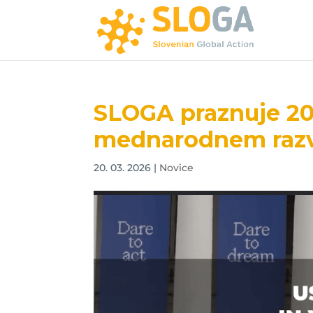
SLOGA praznuje 20
mednarodnem razv
20. 03. 2026
|
Novice