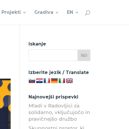
Projekti
Gradiva
EN
Iskanje
Izberite jezik / Translate
Najnovejši prispevki
Mladi v Radovljici za
solidarno, vključujočo in
pravičnejšo družbo
Skupnostni prostor, ki