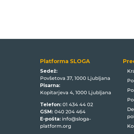
Platforma SLOGA
Pre
Sedež:
Kr
Povšetova 37, 1000 Ljubljana
Po
Pisarna:
Po
Kopitarjeva 4, 1000 Ljubljana
Po
Telefon:
01 434 44 02
De
GSM:
040 204 464
po
E-pošta:
info@sloga-
platform.org
Ko