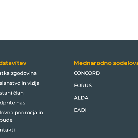
dstavitev
Mednarodno sodelov
atka zgodovina
CONCORD
slanstvo in vizija
FORUS
stani član
ALDA
dprite nas
EADI
lovna področja in
bude
ntakti