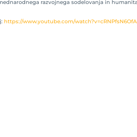
 mednarodnega razvojnega sodelovanja in humanit
j:
https://www.youtube.com/watch?v=cRNPfsN6OfA