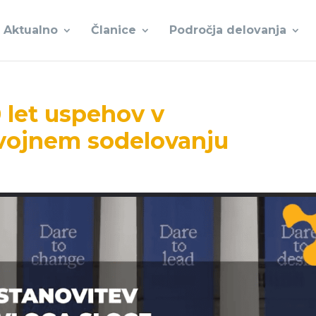
Aktualno
Članice
Področja delovanja
 let uspehov v
ojnem sodelovanju