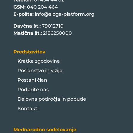
GSM:
040 204 464
E-pošta:
info@sloga-platform.org
Davčna št.:
79012710
Matična št.:
2186250000
Predstavitev
Kratka zgodovina
Poslanstvo in vizija
Postani član
Podprite nas
Delovna področja in pobude
Kontakti
Mednarodno sodelovanje