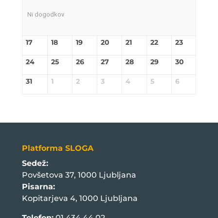
Ni dogodkov
17
18
19
20
21
22
23
24
25
26
27
28
29
30
31
1
2
3
4
5
6
Platforma SLOGA
Sedež:
Povšetova 37, 1000 Ljubljana
Pisarna:
Kopitarjeva 4, 1000 Ljubljana
Telefon:
01 434 44 02