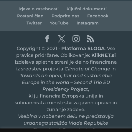
Izjava o zasebnosti
Ključni dokumenti
Postani član
Podprite nas
Facebook
Twitter
YouTube
Instagram
Copyright © 2021 -
Platforma SLOGA
. Vse
pravice pridržane. Oblikovanje:
KlikNET.si
Izdelava spletne strani je delno financirana
iz sredstev projekta
Climate of Change
in
Towards an open, fair and sustainable
Europe in the world – Second Trio EU
Presidency Project
,
ki ju financira Evropska unija in
sofinancirata ministrstvi za javno upravo in
zunanje zadeve.
Vsebina v nobenem delu ne predstavlja
uradnega stališča Vlade Republike
Slovenije ali Evropske Unije.