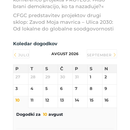
brani demokracijo, ko ta nazaduje?«
CFGC predstavitev projektov drugi
sklop: Zavod Moja mavrica – Ulica 2030:
Od lokalne do globalne soodgovornosti
Koledar dogodkov
AVGUST 2026
JULIJ
SEPTEMBER
P
T
S
Č
P
S
N
27
28
29
30
31
1
2
3
4
5
6
7
8
9
10
11
12
13
14
15
16
Dogodki za
10
avgust