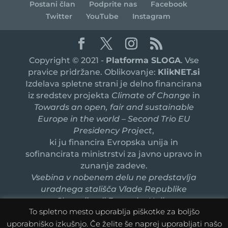
Postani član
Podprite nas
Facebook
Twitter
YouTube
Instagram
Copyright © 2021 -
Platforma SLOGA
. Vse
pravice pridržane. Oblikovanje:
KlikNET.si
Izdelava spletne strani je delno financirana
iz sredstev projekta
Climate of Change
in
Towards an open, fair and sustainable
Europe in the world – Second Trio EU
Presidency Project
,
ki ju financira Evropska unija in
sofinancirata ministrstvi za javno upravo in
zunanje zadeve.
Vsebina v nobenem delu ne predstavlja
uradnega stališča Vlade Republike
Slovenije ali Evropske Unije.
To spletno mesto uporablja piškotke za boljšo
uporabniško izkušnjo. Če želite še naprej uporabljati našo