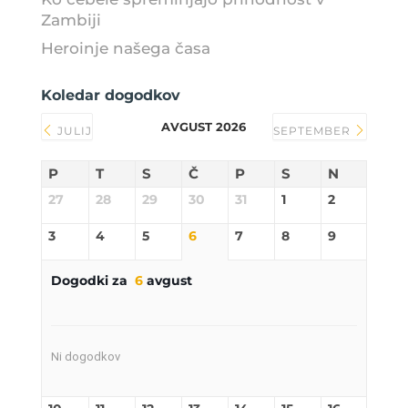
Zambiji
Heroinje našega časa
Koledar dogodkov
AVGUST 2026
JULIJ
SEPTEMBER
P
T
S
Č
P
S
N
27
28
29
30
31
1
2
3
4
5
6
7
8
9
Dogodki za
6
avgust
Ni dogodkov