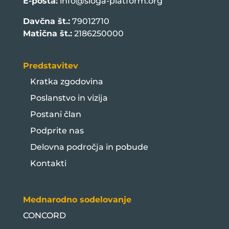
E-pošta:
info@sloga-platform.org
Davčna št.:
79012710
Matična št.:
2186250000
Predstavitev
Kratka zgodovina
Poslanstvo in vizija
Postani član
Podprite nas
Delovna področja in pobude
Kontakti
Mednarodno sodelovanje
CONCORD