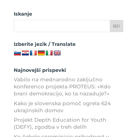
Iskanje
Izberite jezik / Translate
Najnovejši prispevki
Vabilo na mednarodno zaključno
konferenco projekta PROTEUS: »Kdo
brani demokracijo, ko ta nazaduje?«
Kako je slovenska pomoč ogrela 624
ukrajinskih domov
Projekt Depth Education for Youth
(DEFY), zgodba v treh delih
Ko čebele spreminjajo prihodnost v