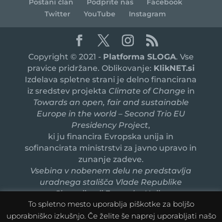
Postani član
Podprite nas
Facebook
Twitter
YouTube
Instagram
Copyright © 2021 -
Platforma SLOGA
. Vse
pravice pridržane. Oblikovanje:
KlikNET.si
Izdelava spletne strani je delno financirana
iz sredstev projekta
Climate of Change
in
Towards an open, fair and sustainable
Europe in the world – Second Trio EU
Presidency Project
,
ki ju financira Evropska unija in
sofinancirata ministrstvi za javno upravo in
zunanje zadeve.
Vsebina v nobenem delu ne predstavlja
uradnega stališča Vlade Republike
Slovenije ali Evropske Unije.
To spletno mesto uporablja piškotke za boljšo
uporabniško izkušnjo. Če želite še naprej uporabljati našo