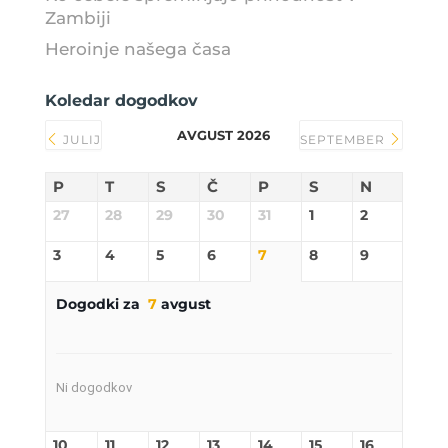
Zambiji
Heroinje našega časa
Koledar dogodkov
AVGUST 2026
JULIJ
SEPTEMBER
P
T
S
Č
P
S
N
27
28
29
30
31
1
2
3
4
5
6
7
8
9
Dogodki za
7
avgust
Ni dogodkov
10
11
12
13
14
15
16