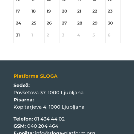
17
18
19
20
21
22
23
24
25
26
27
28
29
30
31
1
2
3
4
5
6
Platforma SLOGA
Sedež:
Povšetova 37, 1000 Ljubljana
Pisarna:
Kopitarjeva 4, 1000 Ljubljana
Telefon:
01 434 44 02
GSM:
040 204 464
E-pošta:
info@sloga-platform.org