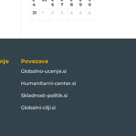
4
6
7
8
9
0
31
1
2
3
4
5
6
nje
Povezave
Globalno-ucenje.si
Humanitarni-center.si
Skladnost-politik.si
Globalni-cilji.si