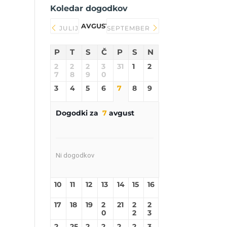
Koledar dogodkov
AVGUST 2026
JULIJ
SEPTEMBER
P
T
S
Č
P
S
N
2
2
2
3
31
1
2
7
8
9
0
3
4
5
6
7
8
9
Dogodki za
7
avgust
Ni dogodkov
10
11
12
13
14
15
16
17
18
19
2
21
2
2
0
2
3
2
25
2
2
2
2
3