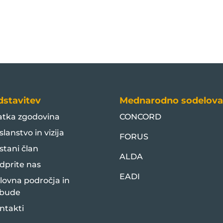
dstavitev
Mednarodno sodelova
atka zgodovina
CONCORD
slanstvo in vizija
FORUS
stani član
ALDA
dprite nas
EADI
lovna področja in
bude
ntakti