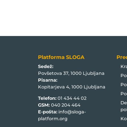
Platforma SLOGA
Pre
Sedež:
Kr
Povšetova 37, 1000 Ljubljana
Po
Pisarna:
Po
Kopitarjeva 4, 1000 Ljubljana
Po
Telefon:
01 434 44 02
De
GSM:
040 204 464
po
E-pošta:
info@sloga-
platform.org
Ko