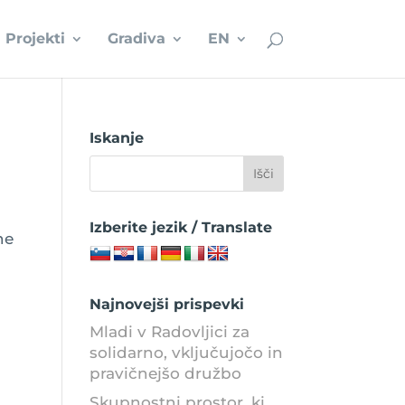
Projekti
Gradiva
EN
Iskanje
Izberite jezik / Translate
ne
Najnovejši prispevki
Mladi v Radovljici za
solidarno, vključujočo in
pravičnejšo družbo
Skupnostni prostor, ki