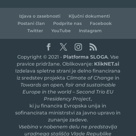
Izjava o zasebnosti
Ključni dokumenti
Postani član
Podprite nas
Facebook
Twitter
YouTube
Instagram
Copyright © 2021 -
Platforma SLOGA
. Vse
pravice pridržane. Oblikovanje:
KlikNET.si
Izdelava spletne strani je delno financirana
iz sredstev projekta
Climate of Change
in
Towards an open, fair and sustainable
Europe in the world – Second Trio EU
Presidency Project
,
ki ju financira Evropska unija in
sofinancirata ministrstvi za javno upravo in
zunanje zadeve.
Vsebina v nobenem delu ne predstavlja
uradnega stališča Vlade Republike