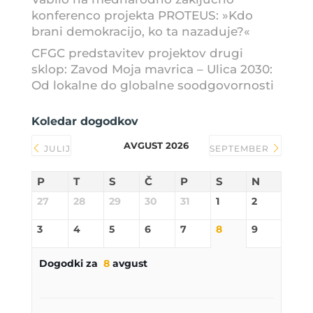
konferenco projekta PROTEUS: »Kdo
brani demokracijo, ko ta nazaduje?«
CFGC predstavitev projektov drugi
sklop: Zavod Moja mavrica – Ulica 2030:
Od lokalne do globalne soodgovornosti
Koledar dogodkov
AVGUST 2026
JULIJ
SEPTEMBER
P
T
S
Č
P
S
N
27
28
29
30
31
1
2
3
4
5
6
7
8
9
Dogodki za
8
avgust