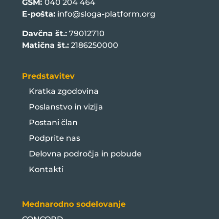
GSM:
040 204 464
E-pošta:
info@sloga-platform.org
Davčna št.:
79012710
Matična št.:
2186250000
Predstavitev
Kratka zgodovina
Poslanstvo in vizija
Postani član
Podprite nas
Delovna področja in pobude
Kontakti
Mednarodno sodelovanje