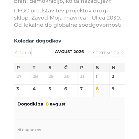
brani demokracijo, ko ta nazaduje?«
CFGC predstavitev projektov drugi
sklop: Zavod Moja mavrica – Ulica 2030:
Od lokalne do globalne soodgovornosti
Koledar dogodkov
AVGUST 2026
JULIJ
SEPTEMBER
P
T
S
Č
P
S
N
27
28
29
30
31
1
2
3
4
5
6
7
8
9
Dogodki za
8
avgust
Ni dogodkov