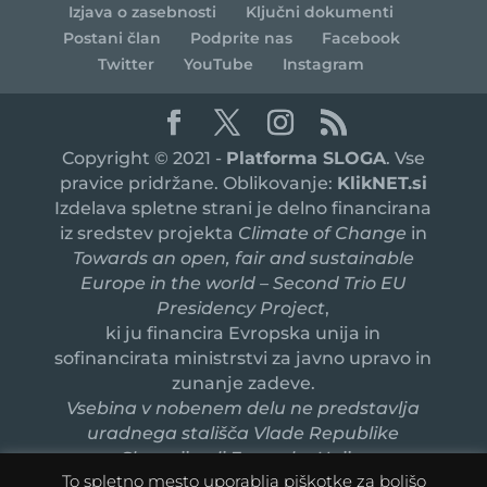
Izjava o zasebnosti
Ključni dokumenti
Postani član
Podprite nas
Facebook
Twitter
YouTube
Instagram
Copyright © 2021 -
Platforma SLOGA
. Vse
pravice pridržane. Oblikovanje:
KlikNET.si
Izdelava spletne strani je delno financirana
iz sredstev projekta
Climate of Change
in
Towards an open, fair and sustainable
Europe in the world – Second Trio EU
Presidency Project
,
ki ju financira Evropska unija in
sofinancirata ministrstvi za javno upravo in
zunanje zadeve.
Vsebina v nobenem delu ne predstavlja
uradnega stališča Vlade Republike
Slovenije ali Evropske Unije.
To spletno mesto uporablja piškotke za boljšo