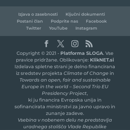
Izjava o zasebnosti
Ključni dokumenti
Postani član
Podprite nas
Facebook
Twitter
YouTube
Instagram
Copyright © 2021 -
Platforma SLOGA
. Vse
pravice pridržane. Oblikovanje:
KlikNET.si
Izdelava spletne strani je delno financirana
iz sredstev projekta
Climate of Change
in
Towards an open, fair and sustainable
Europe in the world – Second Trio EU
Presidency Project
,
ki ju financira Evropska unija in
sofinancirata ministrstvi za javno upravo in
zunanje zadeve.
Vsebina v nobenem delu ne predstavlja
uradnega stališča Vlade Republike