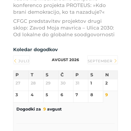
konferenco projekta PROTEUS: »Kdo
brani demokracijo, ko ta nazaduje?«
CFGC predstavitev projektov drugi
sklop: Zavod Moja mavrica – Ulica 2030:
Od lokalne do globalne soodgovornosti
Koledar dogodkov
AVGUST 2026
JULIJ
SEPTEMBER
P
T
S
Č
P
S
N
27
28
29
30
31
1
2
3
4
5
6
7
8
9
Dogodki za
9
avgust