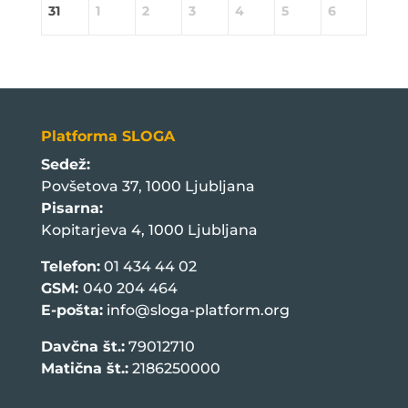
31
1
2
3
4
5
6
Platforma SLOGA
Sedež:
Povšetova 37, 1000 Ljubljana
Pisarna:
Kopitarjeva 4, 1000 Ljubljana
Telefon:
01 434 44 02
GSM:
040 204 464
E-pošta:
info@sloga-platform.org
Davčna št.:
79012710
Matična št.:
2186250000