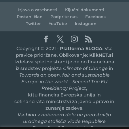
Izjava o zasebnosti
Ključni dokumenti
Postani član
Podprite nas
Facebook
Twitter
YouTube
Instagram
Copyright © 2021 -
Platforma SLOGA
. Vse
pravice pridržane. Oblikovanje:
KlikNET.si
Izdelava spletne strani je delno financirana
iz sredstev projekta
Climate of Change
in
Towards an open, fair and sustainable
Europe in the world – Second Trio EU
Presidency Project
,
ki ju financira Evropska unija in
sofinancirata ministrstvi za javno upravo in
zunanje zadeve.
Vsebina v nobenem delu ne predstavlja
uradnega stališča Vlade Republike
Slovenije ali Evropske Unije.