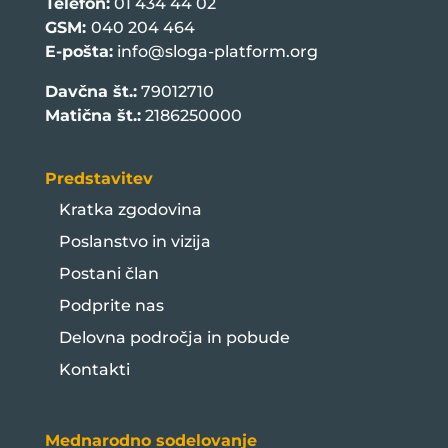
Telefon:
01 434 44 02
GSM:
040 204 464
E-pošta:
info@sloga-platform.org
Davčna št.:
79012710
Matična št.:
2186250000
Predstavitev
Kratka zgodovina
Poslanstvo in vizija
Postani član
Podprite nas
Delovna področja in pobude
Kontakti
Mednarodno sodelovanje