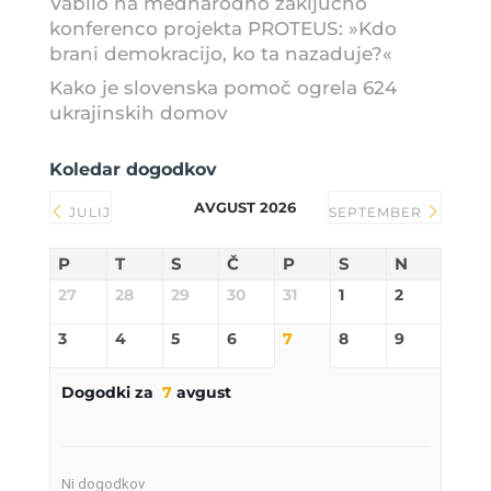
Vabilo na mednarodno zaključno
konferenco projekta PROTEUS: »Kdo
brani demokracijo, ko ta nazaduje?«
Kako je slovenska pomoč ogrela 624
ukrajinskih domov
Koledar dogodkov
AVGUST 2026
JULIJ
SEPTEMBER
P
T
S
Č
P
S
N
27
28
29
30
31
1
2
3
4
5
6
7
8
9
Dogodki za
7
avgust
Ni dogodkov