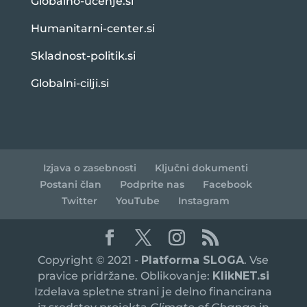
Globalno-ucenje.si
Humanitarni-center.si
Skladnost-politik.si
Globalni-cilji.si
Izjava o zasebnosti
Ključni dokumenti
Postani član
Podprite nas
Facebook
Twitter
YouTube
Instagram
Copyright © 2021 -
Platforma SLOGA
. Vse
pravice pridržane. Oblikovanje:
KlikNET.si
Izdelava spletne strani je delno financirana