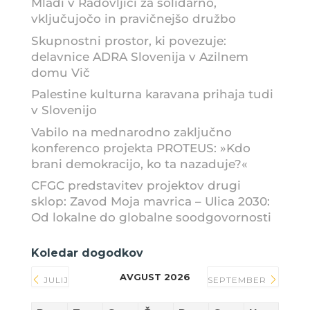
Mladi v Radovljici za solidarno,
vključujočo in pravičnejšo družbo
Skupnostni prostor, ki povezuje:
delavnice ADRA Slovenija v Azilnem
domu Vič
Palestine kulturna karavana prihaja tudi
v Slovenijo
Vabilo na mednarodno zaključno
konferenco projekta PROTEUS: »Kdo
brani demokracijo, ko ta nazaduje?«
CFGC predstavitev projektov drugi
sklop: Zavod Moja mavrica – Ulica 2030:
Od lokalne do globalne soodgovornosti
Koledar dogodkov
AVGUST 2026
JULIJ
SEPTEMBER