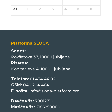
31
1
2
3
4
5
6
Platforma SLOGA
Sedež:
Povšetova 37, 1000 Ljubljana
Pisarna:
Kopitarjeva 4, 1000 Ljubljana
Telefon:
01 434 44 02
GSM:
040 204 464
E-pošta:
info@sloga-platform.org
Davčna št.:
79012710
Matična št.:
2186250000