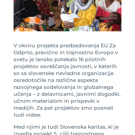
V okviru projekta predsedovanja EU Za
Odprto, pravično in trajnostno Evropo v
svetu je lansko potekalo 16 pilotnih
projektov osveščanja javnosti, v katerih
so se slovenske nevladne organizacije
osredotočile na različne aspekta
razvojnega sodelovanja in globalnega
učenja – z delavnicami, javnimi dogodki,
učnim materialom in prispevki v
medijih. Za pet projektov smo posneli
tudi videe.
Med njimi je tudi Slovenska karitas, ki je
izvedla projekt S cilji trajnostnega