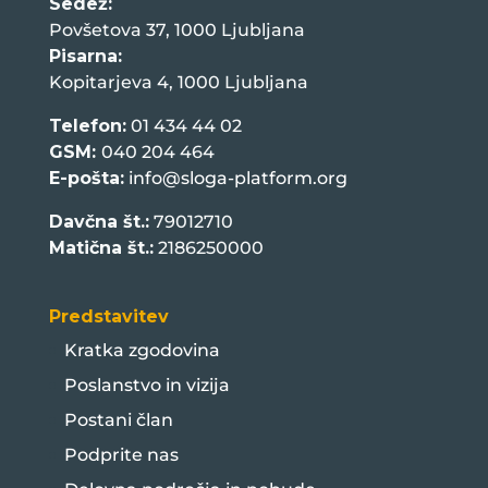
Sedež:
Povšetova 37, 1000 Ljubljana
Pisarna:
Kopitarjeva 4, 1000 Ljubljana
Telefon:
01 434 44 02
GSM:
040 204 464
E-pošta:
info@sloga-platform.org
Davčna št.:
79012710
Matična št.:
2186250000
Predstavitev
Kratka zgodovina
Poslanstvo in vizija
Postani član
Podprite nas