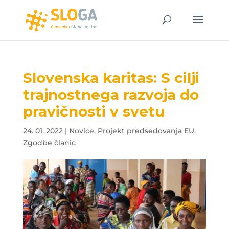
Slovenska karitas: S cilji
trajnostnega razvoja do
pravičnosti v svetu
24. 01. 2022
|
Novice
,
Projekt predsedovanja EU
,
Zgodbe članic