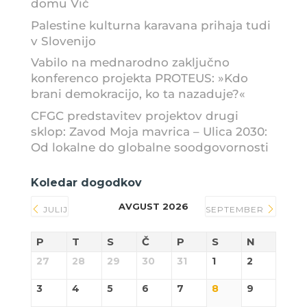
domu Vič
Palestine kulturna karavana prihaja tudi
v Slovenijo
Vabilo na mednarodno zaključno
konferenco projekta PROTEUS: »Kdo
brani demokracijo, ko ta nazaduje?«
CFGC predstavitev projektov drugi
sklop: Zavod Moja mavrica – Ulica 2030:
Od lokalne do globalne soodgovornosti
Koledar dogodkov
AVGUST 2026
JULIJ
SEPTEMBER
P
T
S
Č
P
S
N
27
28
29
30
31
1
2
3
4
5
6
7
8
9