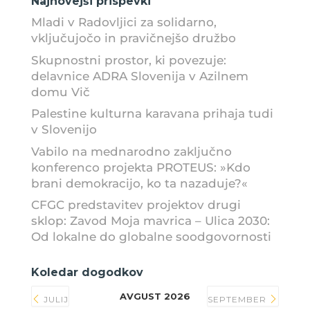
Najnovejši prispevki
Mladi v Radovljici za solidarno,
vključujočo in pravičnejšo družbo
Skupnostni prostor, ki povezuje:
delavnice ADRA Slovenija v Azilnem
domu Vič
Palestine kulturna karavana prihaja tudi
v Slovenijo
Vabilo na mednarodno zaključno
konferenco projekta PROTEUS: »Kdo
brani demokracijo, ko ta nazaduje?«
CFGC predstavitev projektov drugi
sklop: Zavod Moja mavrica – Ulica 2030:
Od lokalne do globalne soodgovornosti
Koledar dogodkov
AVGUST 2026
JULIJ
SEPTEMBER