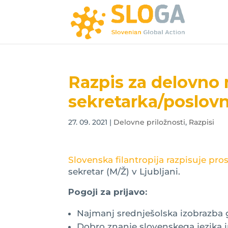
Razpis za delovno
sekretarka/poslovni
27. 09. 2021
|
Delovne priložnosti
,
Razpisi
Slovenska filantropija razpisuje pr
sekretar (M/Ž) v Ljubljani.
Pogoji za prijavo:
Najmanj srednješolska izobrazba 
Dobro znanje slovenskega jezika i