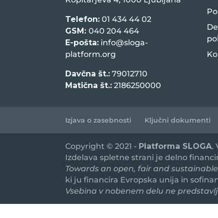
Po
Telefon:
01 434 44 02
De
GSM:
040 204 464
po
E-pošta:
info@sloga-
platform.org
Ko
Davčna št.:
79012710
Matična št.:
2186250000
Izjava o zasebnosti
Ključni dokumenti
Copyright © 2021 -
Platforma SLOGA
.
Izdelava spletne strani je delno financ
Towards an open, fair and sustainable
ki ju financira Evropska unija in sofin
Vsebina v nobenem delu ne predstavlja