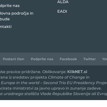
ALDA
dprite nas
EADI
lovna področja in
bude
ntakti
Postani član
Podprite nas
Facebook
Twitter
Yo
 Vse pravice pridržane. Oblikovanje:
KlikNET.si
irana iz sredstev projekta
Climate of Change
in
 Europe in the world – Second Trio EU Presidency Proje
ancirata ministrstvi za javno upravo in zunanje zadeve.
 uradnega stališča Vlade Republike Slovenije ali Evro