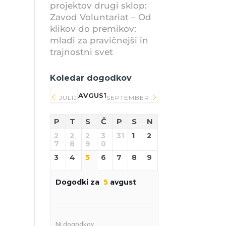
projektov drugi sklop:
Zavod Voluntariat – Od
klikov do premikov:
mladi za pravičnejši in
trajnostni svet
Koledar dogodkov
AVGUST 2026
JULIJ
SEPTEMBER
P
T
S
Č
P
S
N
2
2
2
3
31
1
2
7
8
9
0
3
4
5
6
7
8
9
Dogodki za
5
avgust
Ni dogodkov