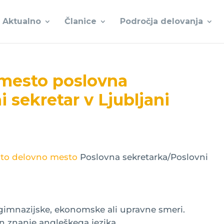
Aktualno
Članice
Področja delovanja
 mesto poslovna
 sekretar v Ljubljani
osto delovno mesto
Poslovna sekretarka/Poslovni
gimnazijske, ekonomske ali upravne smeri.
n znanje angleškega jezika.