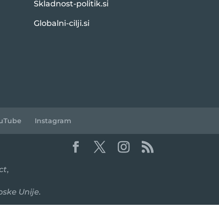
Skladnost-politik.si
Globalni-cilji.si
uTube
Instagram
ct
,
pske Unije.