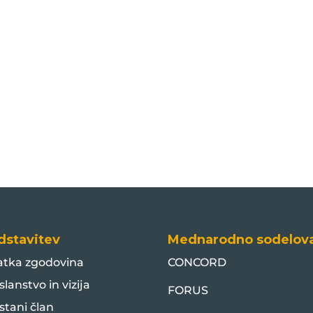
dstavitev
Mednarodno sodelov
atka zgodovina
CONCORD
slanstvo in vizija
FORUS
stani član