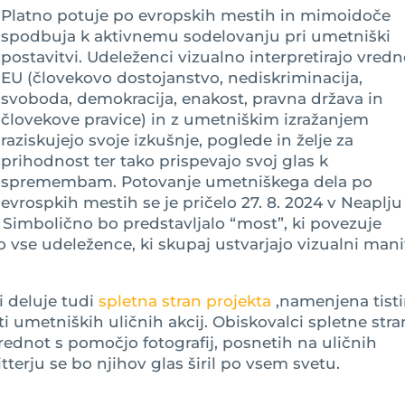
Platno potuje po evropskih mestih in mimoidoče
spodbuja k aktivnemu sodelovanju pri umetniški
postavitvi. Udeleženci vizualno interpretirajo vred
EU (človekovo dostojanstvo, nediskriminacija,
svoboda, demokracija, enakost, pravna država in
človekove pravice) in z umetniškim izražanjem
raziskujejo svoje izkušnje, poglede in želje za
prihodnost ter tako prispevajo svoj glas k
spremembam. Potovanje umetniškega dela po
evrospkih mestih se je pričelo 27. 8. 2024 v Neaplju
u. Simbolično bo predstavljalo “most”, ki povezuje
 vse udeležence, ki skupaj ustvarjajo vizualni mani
i deluje tudi
spletna stran projekta
,namenjena tist
 umetniških uličnih akcij. Obiskovalci spletne stra
vrednot s pomočjo fotografij, posnetih na uličnih
terju se bo njihov glas širil po vsem svetu.