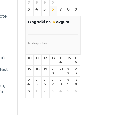
7
8
9
0
3
4
5
6
7
8
9
note
Dogodki za
6
avgust
Ni dogodkov
 in
10
11
12
13
1
15
1
4
6
fest
17
18
19
2
21
2
2
0
2
3
2
2
2
2
2
2
3
4
5
6
7
8
9
0
im,
ni
31
1
2
3
4
5
6