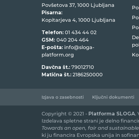
Povšetova 37, 1000 Ljubljana
Po
Pisarna:
Po
Kopitarjeva 4, 1000 Ljubljana
Po
Telefon:
01 434 44 02
De
GSM:
040 204 464
po
E-pošta:
info@sloga-
platform.org
Ko
Davčna št.:
79012710
Matična št.:
2186250000
Izjava o zasebnosti
Ključni dokumenti
Copyright © 2021 -
Platforma SLOGA
.
Izdelava spletne strani je delno financ
Towards an open, fair and sustainable
ki ju financira Evropska unija in sofin