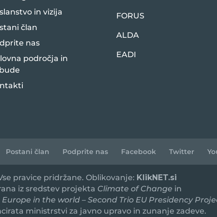
slanstvo in vizija
FORUS
stani član
ALDA
dprite nas
EADI
lovna področja in
bude
ntakti
Postani član
Podprite nas
Facebook
Twitter
Yo
 Vse pravice pridržane. Oblikovanje:
KlikNET.si
irana iz sredstev projekta
Climate of Change
in
 Europe in the world – Second Trio EU Presidency Proje
ancirata ministrstvi za javno upravo in zunanje zadeve.