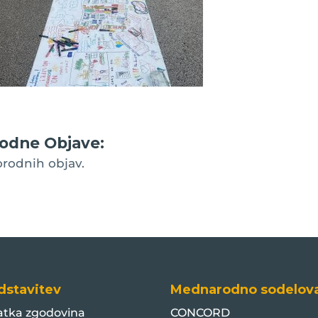
odne Objave:
orodnih objav.
dstavitev
Mednarodno sodelov
atka zgodovina
CONCORD