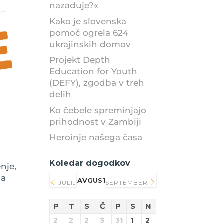
nazaduje?«
Kako je slovenska
pomoč ogrela 624
ukrajinskih domov
Projekt Depth
Education for Youth
(DEFY), zgodba v treh
delih
Ko čebele spreminjajo
prihodnost v Zambiji
Heroinje našega časa
Koledar dogodkov
nje,
ja
AVGUST 2026
JULIJ
SEPTEMBER
P
T
S
Č
P
S
N
2
2
2
3
31
1
2