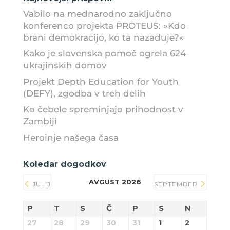
Vabilo na mednarodno zaključno
konferenco projekta PROTEUS: »Kdo
brani demokracijo, ko ta nazaduje?«
Kako je slovenska pomoč ogrela 624
ukrajinskih domov
Projekt Depth Education for Youth
(DEFY), zgodba v treh delih
Ko čebele spreminjajo prihodnost v
Zambiji
Heroinje našega časa
Koledar dogodkov
AVGUST 2026
JULIJ
SEPTEMBER
P
T
S
Č
P
S
N
27
28
29
30
31
1
2