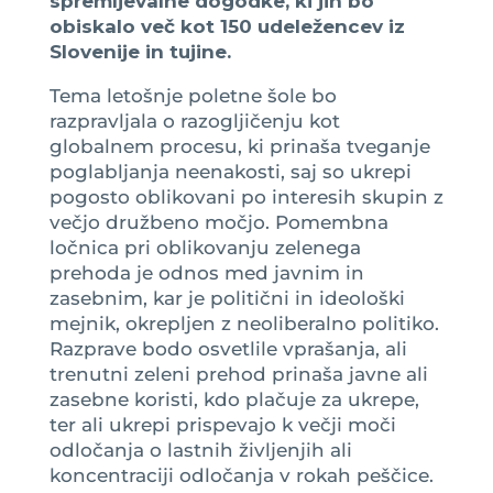
spremljevalne dogodke, ki jih bo
obiskalo več kot 150 udeležencev iz
Slovenije in tujine.
Tema letošnje poletne šole bo
razpravljala o razogljičenju kot
globalnem procesu, ki prinaša tveganje
poglabljanja neenakosti, saj so ukrepi
pogosto oblikovani po interesih skupin z
večjo družbeno močjo. Pomembna
ločnica pri oblikovanju zelenega
prehoda je odnos med javnim in
zasebnim, kar je politični in ideološki
mejnik, okrepljen z neoliberalno politiko.
Razprave bodo osvetlile vprašanja, ali
trenutni zeleni prehod prinaša javne ali
zasebne koristi, kdo plačuje za ukrepe,
ter ali ukrepi prispevajo k večji moči
odločanja o lastnih življenjih ali
koncentraciji odločanja v rokah peščice.