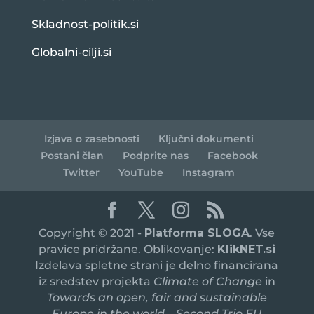
Skladnost-politik.si
Globalni-cilji.si
Izjava o zasebnosti
Ključni dokumenti
Postani član
Podprite nas
Facebook
Twitter
YouTube
Instagram
Copyright © 2021 -
Platforma SLOGA
. Vse
pravice pridržane. Oblikovanje:
KlikNET.si
Izdelava spletne strani je delno financirana
iz sredstev projekta
Climate of Change
in
Towards an open, fair and sustainable
Europe in the world – Second Trio EU