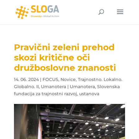
Pravični zeleni prehod
skozi kritične oči
družboslovne znanosti
14. 06. 2024
|
FOCUS
,
Novice
,
Trajnostno. Lokalno.
Globalno. II
,
Umanotera | Umanotera, Slovenska
fundacija za trajnostni razvoj, ustanova