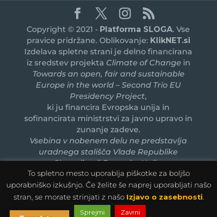
Copyright © 2021 -
Platforma SLOGA
. Vse
pravice pridržane. Oblikovanje:
KlikNET.si
Izdelava spletne strani je delno financirana
iz sredstev projekta
Climate of Change
in
Towards an open, fair and sustainable
Europe in the world – Second Trio EU
Presidency Project
,
ki ju financira Evropska unija in
sofinancirata ministrstvi za javno upravo in
zunanje zadeve.
Vsebina v nobenem delu ne predstavlja
uradnega stališča Vlade Republike
Slovenije ali Evropske Unije.
To spletno mesto uporablja piškotke za boljšo
uporabniško izkušnjo. Če želite še naprej uporabljati našo
stran, se morate strinjati z našo
Izjavo o zasebnosti
.
Sprejmi
Zavrni