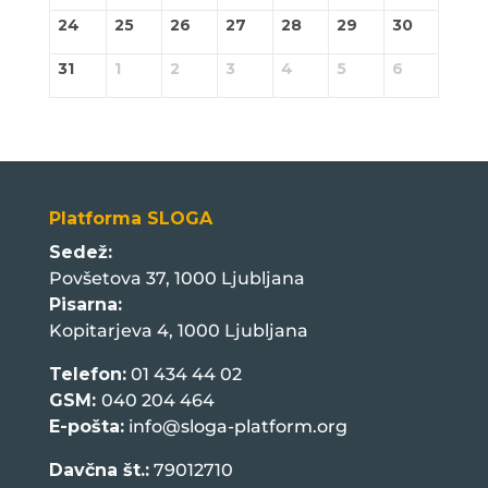
24
25
26
27
28
29
30
31
1
2
3
4
5
6
Platforma SLOGA
Sedež:
Povšetova 37, 1000 Ljubljana
Pisarna:
Kopitarjeva 4, 1000 Ljubljana
Telefon:
01 434 44 02
GSM:
040 204 464
E-pošta:
info@sloga-platform.org
Davčna št.:
79012710