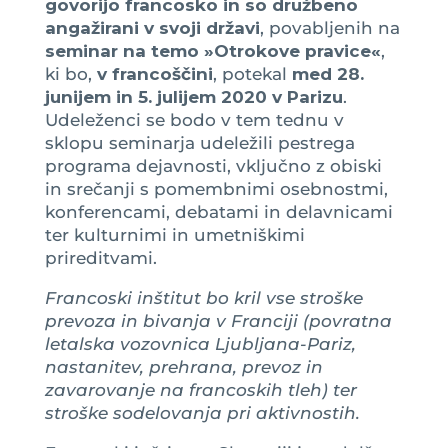
govorijo francosko in so družbeno
angažirani v svoji državi
, povabljenih na
seminar na temo »Otrokove pravice«
,
ki bo,
v francoščini
, potekal
med 28.
junijem in 5. julijem 2020 v Parizu
.
Udeleženci se bodo v tem tednu v
sklopu seminarja udeležili pestrega
programa dejavnosti, vključno z obiski
in srečanji s pomembnimi osebnostmi,
konferencami, debatami in delavnicami
ter kulturnimi in umetniškimi
prireditvami.
Francoski inštitut bo kril vse stroške
prevoza in bivanja v Franciji (povratna
letalska vozovnica Ljubljana-Pariz,
nastanitev, prehrana, prevoz in
zavarovanje na francoskih tleh) ter
stroške sodelovanja pri aktivnostih.