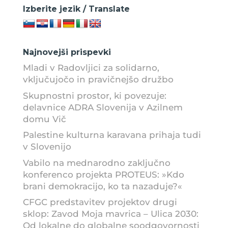
Izberite jezik / Translate
Najnovejši prispevki
Mladi v Radovljici za solidarno,
vključujočo in pravičnejšo družbo
Skupnostni prostor, ki povezuje:
delavnice ADRA Slovenija v Azilnem
domu Vič
Palestine kulturna karavana prihaja tudi
v Slovenijo
Vabilo na mednarodno zaključno
konferenco projekta PROTEUS: »Kdo
brani demokracijo, ko ta nazaduje?«
CFGC predstavitev projektov drugi
sklop: Zavod Moja mavrica – Ulica 2030:
Od lokalne do globalne soodgovornosti