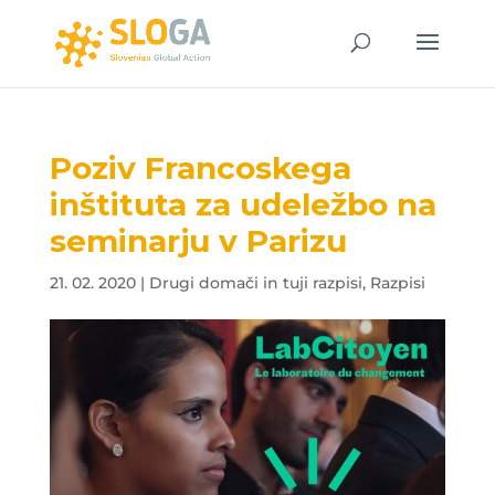
Poziv Francoskega
inštituta za udeležbo na
seminarju v Parizu
21. 02. 2020
|
Drugi domači in tuji razpisi
,
Razpisi