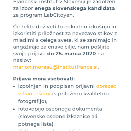
Francoski inštitut v Sloveniji je zadolžen
za izbor
enega slovenskega kandidata
za program LabCitoyen.
Če želite doživeti to enkratno izkušnjo in
izkoristiti priložnost za navezavo stikov z
mladimi s celega sveta, ki se zanimajo in
angažirajo za enake cilje, nam pošljite
svojo prijavo
do 25. marca 2020
na
naslov:
marion.moreau@institutfrance.si
.
Prijava mora vsebovati:
izpolnjen in podpisan prijavni
obrazec
v francoščini
(s priloženo kvalitetno
fotografijo),
fotokopijo osebnega dokumenta
(slovenske osebne izkaznice ali
potnega lista),