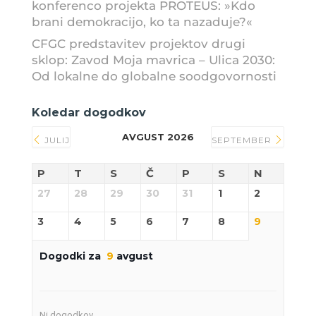
konferenco projekta PROTEUS: »Kdo
brani demokracijo, ko ta nazaduje?«
CFGC predstavitev projektov drugi
sklop: Zavod Moja mavrica – Ulica 2030:
Od lokalne do globalne soodgovornosti
Koledar dogodkov
AVGUST 2026
JULIJ
SEPTEMBER
P
T
S
Č
P
S
N
27
28
29
30
31
1
2
3
4
5
6
7
8
9
Dogodki za
9
avgust
Ni dogodkov