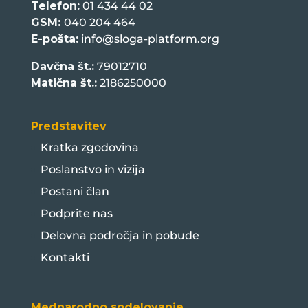
Telefon:
01 434 44 02
GSM:
040 204 464
E-pošta:
info@sloga-platform.org
Davčna št.:
79012710
Matična št.:
2186250000
Predstavitev
Kratka zgodovina
Poslanstvo in vizija
Postani član
Podprite nas
Delovna področja in pobude
Kontakti
Mednarodno sodelovanje