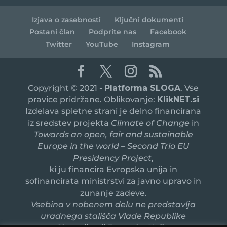
Izjava o zasebnosti
Ključni dokumenti
Postani član
Podprite nas
Facebook
Twitter
YouTube
Instagram
Copyright © 2021 -
Platforma SLOGA
. Vse
pravice pridržane. Oblikovanje:
KlikNET.si
Izdelava spletne strani je delno financirana
iz sredstev projekta
Climate of Change
in
Towards an open, fair and sustainable
Europe in the world – Second Trio EU
Presidency Project
,
ki ju financira Evropska unija in
sofinancirata ministrstvi za javno upravo in
zunanje zadeve.
Vsebina v nobenem delu ne predstavlja
uradnega stališča Vlade Republike