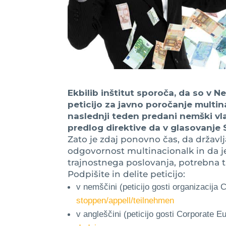
Ekbilib inštitut sporoča, da so v N
peticijo za javno poročanje multi
naslednji teden predani nemški vl
predlog direktive da v glasovanje S
Zato je zdaj ponovno čas, da držav
odgovornost multinacionalk in da je
trajnostnega poslovanja, potrebna t
Podpišite in delite peticijo:
v nemščini (peticijo gosti organizacija
stoppen/appell/teilnehmen
v angleščini (peticijo gosti Corporate 