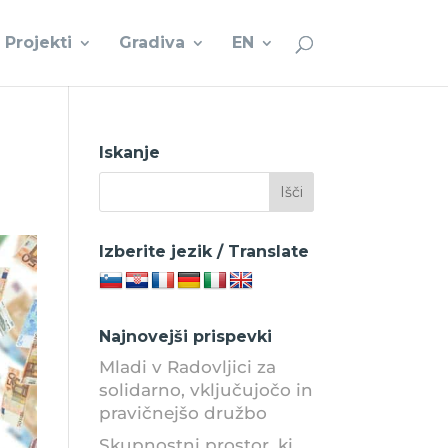
Projekti
Gradiva
EN
Iskanje
Izberite jezik / Translate
Najnovejši prispevki
Mladi v Radovljici za
solidarno, vključujočo in
pravičnejšo družbo
Skupnostni prostor, ki