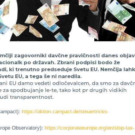
emčiji zagovorniki davčne pravičnosti danes objavi
nacionalk po državah. Zbrani podpisi bodo že
adi, ki trenutno predseduje Svetu EU. Nemčija lah
vetu EU, a tega še ni naredila.
ljani EU damo vedeti odločevalcem, da smo za davč
 za spodbujanje le-te, tako kot pr drugih vidikih
udi transparentnost.
 Campact):
https://aktion.campact.de/steuertricks-
Europe Observatory):
https://corporateeurope.org/en/stop-tax-