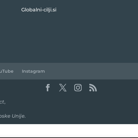
Globalni-cilji.si
uTube
Instagram
ct
,
pske Unije.