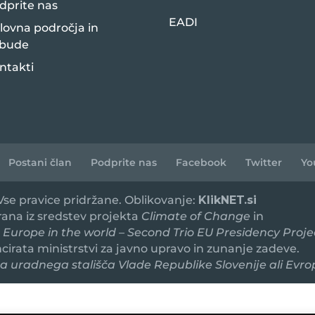
dprite nas
EADI
lovna področja in
bude
ntakti
Postani član
Podprite nas
Facebook
Twitter
Yo
 Vse pravice pridržane. Oblikovanje:
KlikNET.si
irana iz sredstev projekta
Climate of Change
in
 Europe in the world – Second Trio EU Presidency Proje
ancirata ministrstvi za javno upravo in zunanje zadeve.
 uradnega stališča Vlade Republike Slovenije ali Evro