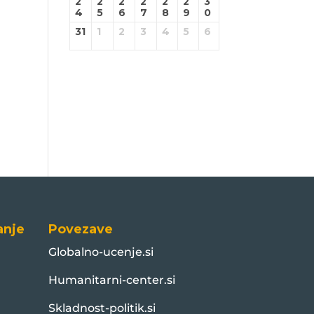
2
2
2
2
2
2
3
4
5
6
7
8
9
0
31
1
2
3
4
5
6
anje
Povezave
Globalno-ucenje.si
Humanitarni-center.si
Skladnost-politik.si