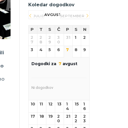
Koledar dogodkov
AVGUST 2026
JULIJ
SEPTEMBER
P
T
S
Č
P
S
N
2
2
2
3
31
1
2
7
8
9
0
3
4
5
6
7
8
9
li
Dogodki za
7
avgust
ko
no
Ni dogodkov
10
11
12
13
1
15
1
4
6
17
18
19
2
21
2
2
0
2
3