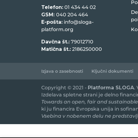
Po
Telefon:
01 434 44 02
De
GSM:
040 204 464
po
E-pošta:
info@sloga-
platform.org
Ko
Davčna št.:
79012710
Matična št.:
2186250000
Izjava o zasebnosti
Ključni dokumenti
Copyright © 2021 -
Platforma SLOGA
.
Izdelava spletne strani je delno financ
Towards an open, fair and sustainable
ki ju financira Evropska unija in sofin
Vsebina v nobenem delu ne predstavlja