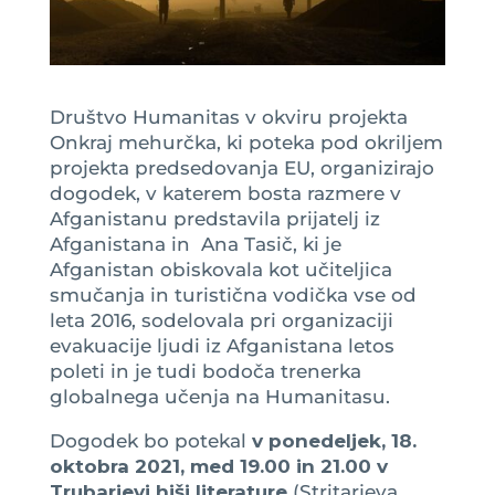
Društvo Humanitas v okviru projekta
Onkraj mehurčka, ki poteka pod okriljem
projekta predsedovanja EU, organizirajo
dogodek, v katerem bosta razmere v
Afganistanu predstavila prijatelj iz
Afganistana in Ana Tasič, ki je
Afganistan obiskovala kot učiteljica
smučanja in turistična vodička vse od
leta 2016, sodelovala pri organizaciji
evakuacije ljudi iz Afganistana letos
poleti in je tudi bodoča trenerka
globalnega učenja na Humanitasu.
Dogodek bo potekal
v ponedeljek, 18.
oktobra 2021, med 19.00 in 21.00 v
Trubarjevi hiši literature
(Stritarjeva