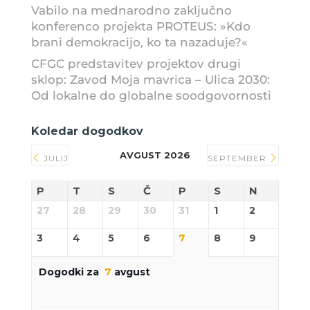
Vabilo na mednarodno zaključno
konferenco projekta PROTEUS: »Kdo
brani demokracijo, ko ta nazaduje?«
CFGC predstavitev projektov drugi
sklop: Zavod Moja mavrica – Ulica 2030:
Od lokalne do globalne soodgovornosti
Koledar dogodkov
AVGUST 2026
JULIJ
SEPTEMBER
P
T
S
Č
P
S
N
27
28
29
30
31
1
2
3
4
5
6
7
8
9
Dogodki za
7
avgust