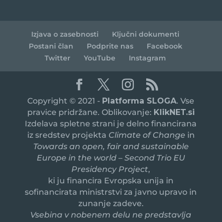
Izjava o zasebnosti
Ključni dokumenti
Postani član
Podprite nas
Facebook
Twitter
YouTube
Instagram
Copyright © 2021 -
Platforma SLOGA
. Vse
pravice pridržane. Oblikovanje:
KlikNET.si
Izdelava spletne strani je delno financirana
iz sredstev projekta
Climate of Change
in
Towards an open, fair and sustainable
Europe in the world – Second Trio EU
Presidency Project
,
ki ju financira Evropska unija in
sofinancirata ministrstvi za javno upravo in
zunanje zadeve.
Vsebina v nobenem delu ne predstavlja