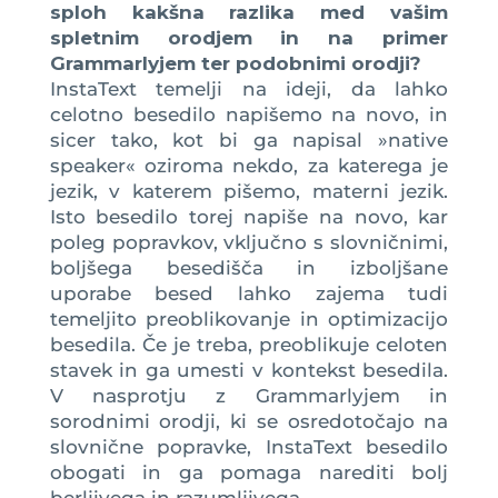
sploh kakšna razlika med vašim
spletnim orodjem in na primer
Grammarlyjem ter podobnimi orodji?
InstaText temelji na ideji, da lahko
celotno besedilo napišemo na novo, in
sicer tako, kot bi ga napisal »native
speaker« oziroma nekdo, za katerega je
jezik, v katerem pišemo, materni jezik.
Isto besedilo torej napiše na novo, kar
poleg popravkov, vključno s slovničnimi,
boljšega besedišča in izboljšane
uporabe besed lahko zajema tudi
temeljito preoblikovanje in optimizacijo
besedila. Če je treba, preoblikuje celoten
stavek in ga umesti v kontekst besedila.
V nasprotju z Grammarlyjem in
sorodnimi orodji, ki se osredotočajo na
slovnične popravke, InstaText besedilo
obogati in ga pomaga narediti bolj
berljivega in razumljivega.