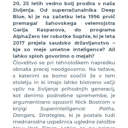
20, 25 letih vedno bolj prodira v naša
življenja. Od superračunalnika Deep
Blue, ki je na začetku leta 1996 prvič
premagal šahovskega velemojstra
Garija Kasparova, do programa
AlphaZero ter robotke Sophie, ki je leta
2017 prejela saudsko državljanstvo –
kje so meje umetne inteligence? Ali
lahko sploh govorimo o mejah?
Človeštvo se pri tehnološkem napredku
obnaša precej neodgovorno. Na težave,
s katerimi se bomo soočili že v tem
stoletju in ki imajo lahko bistveno večji
vpliv na življenje prihodnjih generacij,
kot denimo podnebne spremembe, je
argumentirano opozoril Nick Bostrom v
knjigi
Superintelligence: Paths,
Dangers, Strategies
, ki je postala tudi
mednarodna uspešnica ugledne založbe