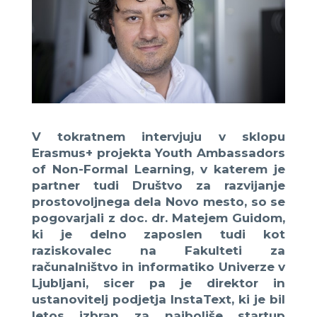
V tokratnem intervjuju v sklopu
Erasmus+ projekta Youth Ambassadors
of Non-Formal Learning, v katerem je
partner tudi Društvo za razvijanje
prostovoljnega dela Novo mesto, so se
pogovarjali z doc. dr. Matejem Guidom,
ki je delno zaposlen tudi kot
raziskovalec na Fakulteti za
računalništvo in informatiko Univerze v
Ljubljani, sicer pa je direktor in
ustanovitelj podjetja InstaText, ki je bil
letos izbran za najboljše startup