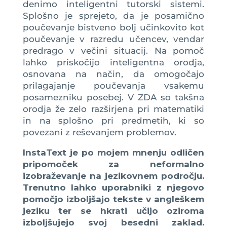
denimo inteligentni tutorski sistemi.
Splošno je sprejeto, da je posamično
poučevanje bistveno bolj učinkovito kot
poučevanje v razredu učencev, vendar
predrago v večini situacij. Na pomoč
lahko priskočijo inteligentna orodja,
osnovana na način, da omogočajo
prilagajanje poučevanja vsakemu
posamezniku posebej. V ZDA so takšna
orodja že zelo razširjena pri matematiki
in na splošno pri predmetih, ki so
povezani z reševanjem problemov.
InstaText je po mojem mnenju odličen
pripomoček za neformalno
izobraževanje na jezikovnem področju.
Trenutno lahko uporabniki z njegovo
pomočjo izboljšajo tekste v angleškem
jeziku ter se hkrati učijo oziroma
izboljšujejo svoj besedni zaklad.