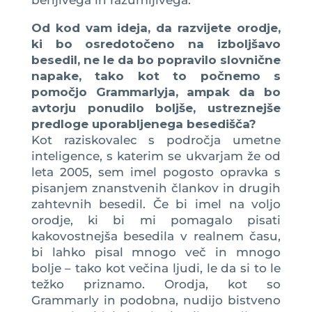
Od kod vam ideja, da razvijete orodje,
ki bo osredotočeno na izboljšavo
besedil, ne le da bo popravilo slovnične
napake, tako kot to počnemo s
pomočjo Grammarlyja, ampak da bo
avtorju ponudilo boljše, ustreznejše
predloge uporabljenega besedišča?
Kot raziskovalec s področja umetne
inteligence, s katerim se ukvarjam že od
leta 2005, sem imel pogosto opravka s
pisanjem znanstvenih člankov in drugih
zahtevnih besedil. Če bi imel na voljo
orodje, ki bi mi pomagalo pisati
kakovostnejša besedila v realnem času,
bi lahko pisal mnogo več in mnogo
bolje – tako kot večina ljudi, le da si to le
težko priznamo. Orodja, kot so
Grammarly in podobna, nudijo bistveno