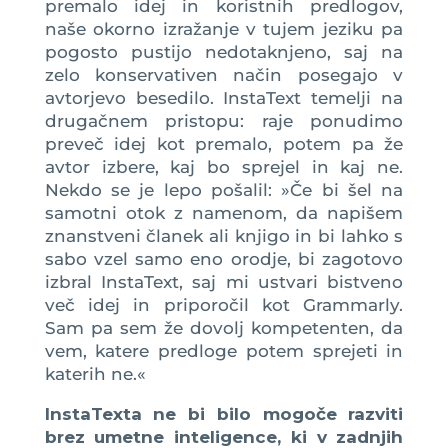
premalo idej in koristnih predlogov,
naše okorno izražanje v tujem jeziku pa
pogosto pustijo nedotaknjeno, saj na
zelo konservativen način posegajo v
avtorjevo besedilo. InstaText temelji na
drugačnem pristopu: raje ponudimo
preveč idej kot premalo, potem pa že
avtor izbere, kaj bo sprejel in kaj ne.
Nekdo se je lepo pošalil: »Če bi šel na
samotni otok z namenom, da napišem
znanstveni članek ali knjigo in bi lahko s
sabo vzel samo eno orodje, bi zagotovo
izbral InstaText, saj mi ustvari bistveno
več idej in priporočil kot Grammarly.
Sam pa sem že dovolj kompetenten, da
vem, katere predloge potem sprejeti in
katerih ne.«
InstaTexta ne bi bilo mogoče razviti
brez umetne inteligence, ki v zadnjih