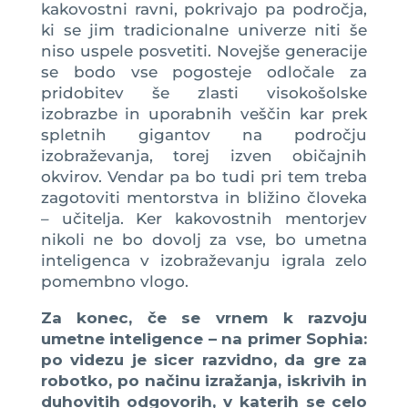
kakovostni ravni, pokrivajo pa področja,
ki se jim tradicionalne univerze niti še
niso uspele posvetiti. Novejše generacije
se bodo vse pogosteje odločale za
pridobitev še zlasti visokošolske
izobrazbe in uporabnih veščin kar prek
spletnih gigantov na področju
izobraževanja, torej izven običajnih
okvirov. Vendar pa bo tudi pri tem treba
zagotoviti mentorstva in bližino človeka
– učitelja. Ker kakovostnih mentorjev
nikoli ne bo dovolj za vse, bo umetna
inteligenca v izobraževanju igrala zelo
pomembno vlogo.
Za konec, če se vrnem k razvoju
umetne inteligence – na primer Sophia:
po videzu je sicer razvidno, da gre za
robotko, po načinu izražanja, iskrivih in
duhovitih odgovorih, v katerih se celo