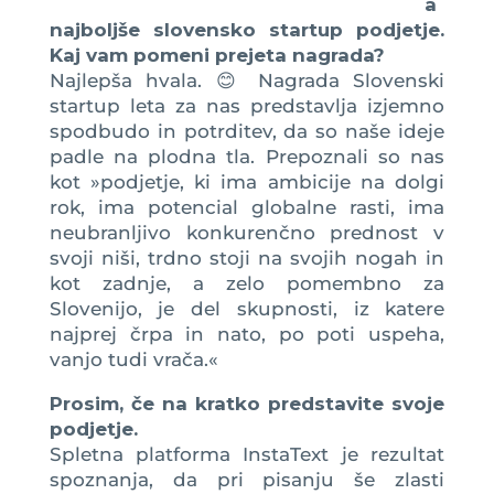
a
najboljše slovensko startup podjetje.
Kaj vam pomeni prejeta nagrada?
Najlepša hvala. 😊 Nagrada Slovenski
startup leta za nas predstavlja izjemno
spodbudo in potrditev, da so naše ideje
padle na plodna tla. Prepoznali so nas
kot »podjetje, ki ima ambicije na dolgi
rok, ima potencial globalne rasti, ima
neubranljivo konkurenčno prednost v
svoji niši, trdno stoji na svojih nogah in
kot zadnje, a zelo pomembno za
Slovenijo, je del skupnosti, iz katere
najprej črpa in nato, po poti uspeha,
vanjo tudi vrača.«
Prosim, če na kratko predstavite svoje
podjetje.
Spletna platforma InstaText je rezultat
spoznanja, da pri pisanju še zlasti