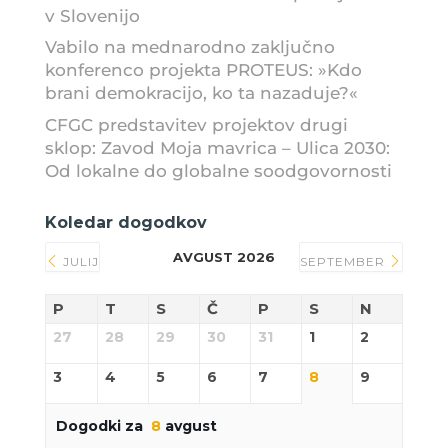
v Slovenijo
Vabilo na mednarodno zaključno
konferenco projekta PROTEUS: »Kdo
brani demokracijo, ko ta nazaduje?«
CFGC predstavitev projektov drugi
sklop: Zavod Moja mavrica – Ulica 2030:
Od lokalne do globalne soodgovornosti
Koledar dogodkov
AVGUST 2026
JULIJ
SEPTEMBER
P
T
S
Č
P
S
N
27
28
29
30
31
1
2
3
4
5
6
7
8
9
Dogodki za
8
avgust