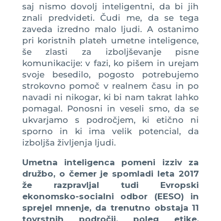
saj nismo dovolj inteligentni, da bi jih
znali predvideti. Čudi me, da se tega
zaveda izredno malo ljudi. A ostanimo
pri koristnih plateh umetne inteligence,
še zlasti za izboljševanje pisne
komunikacije: v fazi, ko pišem in urejam
svoje besedilo, pogosto potrebujemo
strokovno pomoč v realnem času in po
navadi ni nikogar, ki bi nam takrat lahko
pomagal. Ponosni in veseli smo, da se
ukvarjamo s področjem, ki etično ni
sporno in ki ima velik potencial, da
izboljša življenja ljudi.
Umetna inteligenca pomeni izziv za
družbo, o čemer je spomladi leta 2017
že razpravljal tudi Evropski
ekonomsko-socialni odbor (EESO) in
sprejel mnenje, da trenutno obstaja 11
tovrstnih področij, poleg etike,