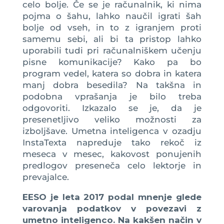
celo bolje. Če se je računalnik, ki nima
pojma o šahu, lahko naučil igrati šah
bolje od vseh, in to z igranjem proti
samemu sebi, ali bi ta pristop lahko
uporabili tudi pri računalniškem učenju
pisne komunikacije? Kako pa bo
program vedel, katera so dobra in katera
manj dobra besedila? Na takšna in
podobna vprašanja je bilo treba
odgovoriti. Izkazalo se je, da je
presenetljivo veliko možnosti za
izboljšave. Umetna inteligenca v ozadju
InstaTexta napreduje tako rekoč iz
meseca v mesec, kakovost ponujenih
predlogov preseneča celo lektorje in
prevajalce.
EESO je leta 2017 podal mnenje glede
varovanja podatkov v povezavi z
umetno inteligenco. Na kakšen način v