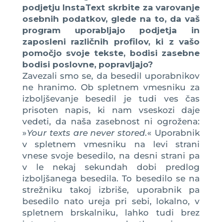
podjetju InstaText skrbite za varovanje
osebnih podatkov, glede na to, da vaš
program uporabljajo podjetja in
zaposleni različnih profilov, ki z vašo
pomočjo svoje tekste, bodisi zasebne
bodisi poslovne, popravljajo?
Zavezali smo se, da besedil uporabnikov
ne hranimo. Ob spletnem vmesniku za
izboljševanje besedil je tudi ves čas
prisoten napis, ki nam vseskozi daje
vedeti, da naša zasebnost ni ogrožena:
»
Your texts are never stored.
« Uporabnik
v spletnem vmesniku na levi strani
vnese svoje besedilo, na desni strani pa
v le nekaj sekundah dobi predlog
izboljšanega besedila. To besedilo se na
strežniku takoj izbriše, uporabnik pa
besedilo nato ureja pri sebi, lokalno, v
spletnem brskalniku, lahko tudi brez