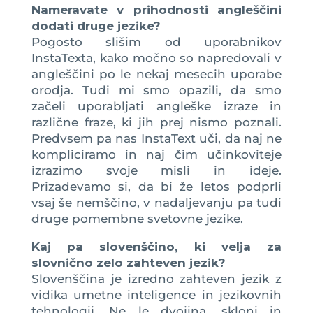
Nameravate v prihodnosti angleščini
dodati druge jezike?
Pogosto slišim od uporabnikov
InstaTexta, kako močno so napredovali v
angleščini po le nekaj mesecih uporabe
orodja. Tudi mi smo opazili, da smo
začeli uporabljati angleške izraze in
različne fraze, ki jih prej nismo poznali.
Predvsem pa nas InstaText uči, da naj ne
kompliciramo in naj čim učinkoviteje
izrazimo svoje misli in ideje.
Prizadevamo si, da bi že letos podprli
vsaj še nemščino, v nadaljevanju pa tudi
druge pomembne svetovne jezike.
Kaj pa slovenščino, ki velja za
slovnično zelo zahteven jezik?
Slovenščina je izredno zahteven jezik z
vidika umetne inteligence in jezikovnih
tehnologij. Ne le dvojina, skloni in