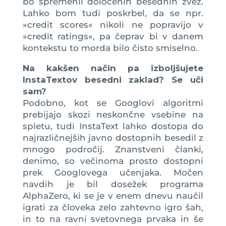
bo spremenil določenih besednih zvez.
Lahko bom tudi poskrbel, da se npr.
»credit scores« nikoli ne popravijo v
»credit ratings«, pa čeprav bi v danem
kontekstu to morda bilo čisto smiselno.
Na kakšen način pa izboljšujete
InstaTextov besedni zaklad? Se uči
sam?
Podobno, kot se Googlovi algoritmi
prebijajo skozi neskončne vsebine na
spletu, tudi InstaText lahko dostopa do
najrazličnejših javno dostopnih besedil z
mnogo področij. Znanstveni članki,
denimo, so večinoma prosto dostopni
prek Googlovega učenjaka. Močen
navdih je bil dosežek programa
AlphaZero, ki se je v enem dnevu naučil
igrati za človeka zelo zahtevno igro šah,
in to na ravni svetovnega prvaka in še