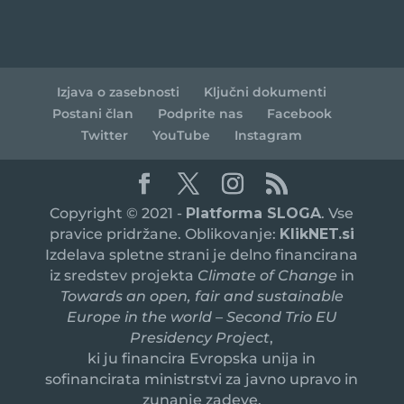
Izjava o zasebnosti
Ključni dokumenti
Postani član
Podprite nas
Facebook
Twitter
YouTube
Instagram
Copyright © 2021 -
Platforma SLOGA
. Vse
pravice pridržane. Oblikovanje:
KlikNET.si
Izdelava spletne strani je delno financirana
iz sredstev projekta
Climate of Change
in
Towards an open, fair and sustainable
Europe in the world – Second Trio EU
Presidency Project
,
ki ju financira Evropska unija in
sofinancirata ministrstvi za javno upravo in
zunanje zadeve.