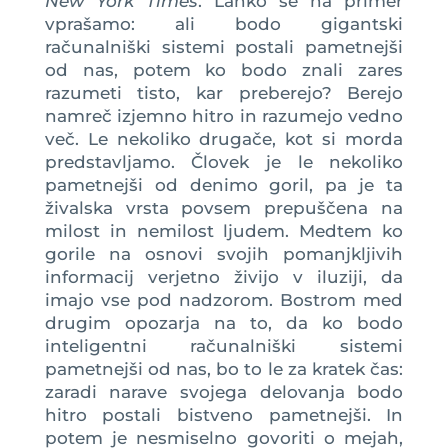
New York Times
. Lahko se na primer
vprašamo: ali bodo gigantski
računalniški sistemi postali pametnejši
od nas, potem ko bodo znali zares
razumeti tisto, kar preberejo? Berejo
namreč izjemno hitro in razumejo vedno
več. Le nekoliko drugače, kot si morda
predstavljamo. Človek je le nekoliko
pametnejši od denimo goril, pa je ta
živalska vrsta povsem prepuščena na
milost in nemilost ljudem. Medtem ko
gorile na osnovi svojih pomanjkljivih
informacij verjetno živijo v iluziji, da
imajo vse pod nadzorom. Bostrom med
drugim opozarja na to, da ko bodo
inteligentni računalniški sistemi
pametnejši od nas, bo to le za kratek čas:
zaradi narave svojega delovanja bodo
hitro postali bistveno pametnejši. In
potem je nesmiselno govoriti o mejah,