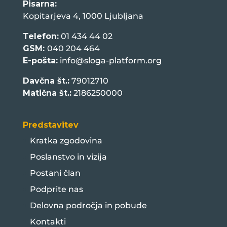
Pisarna:
Kopitarjeva 4, 1000 Ljubljana
Telefon:
01 434 44 02
GSM:
040 204 464
E-pošta:
info@sloga-platform.org
Davčna št.:
79012710
Matična št.:
2186250000
Predstavitev
Kratka zgodovina
Poslanstvo in vizija
Postani član
Podprite nas
Delovna področja in pobude
Kontakti