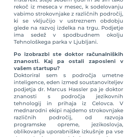
rekoč iz meseca v mesec, k sodelovanju
vabimo strokovnjake z različnih področij,
ki se vključijo v ustreznem obdobju
glede na razvoj izdelka na trgu. Podjetje
ima sedež v spodbudnem okolju
Tehnološkega parka v Ljubljani.
Po izobrazbi ste doktor računalniških
znanosti. Kaj pa ostali zaposleni v
vašem startupu?
Doktoriral sem s področja umetne
inteligence, eden izmed soustanoviteljev
podjetja dr. Marcus Hassler pa je doktor
znanosti s področja jezikovnih
tehnologij in prihaja iz Celovca. V
mednarodni ekipi najdemo strokovnjake
različnih področij, od razvoja
programske opreme, jezikoslovja,
oblikovanja uporabniške izkušnje pa vse