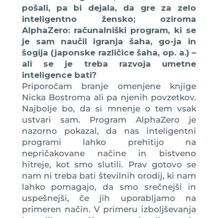
pošali, pa bi dejala, da gre za zelo
inteligentno žensko; oziroma
AlphaZero: računalniški program, ki se
je sam naučil igranja šaha, go-ja in
šogija (japonske različice šaha, op. a.) –
ali se je treba razvoja umetne
inteligence bati?
Priporočam branje omenjene knjige
Nicka Bostroma ali pa njenih povzetkov.
Najbolje bo, da si mnenje o tem vsak
ustvari sam. Program AlphaZero je
nazorno pokazal, da nas inteligentni
programi lahko prehitijo na
nepričakovane načine in bistveno
hitreje, kot smo slutili. Prav gotovo se
nam ni treba bati številnih orodij, ki nam
lahko pomagajo, da smo srečnejši in
uspešnejši, če jih uporabljamo na
primeren način. V primeru izboljševanja