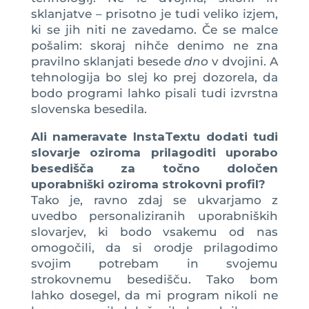
sklanjatve – prisotno je tudi veliko izjem,
ki se jih niti ne zavedamo. Če se malce
pošalim: skoraj nihče denimo ne zna
pravilno sklanjati besede
dno
v dvojini. A
tehnologija bo slej ko prej dozorela, da
bodo programi lahko pisali tudi izvrstna
slovenska besedila.
Ali nameravate InstaTextu dodati tudi
slovarje oziroma prilagoditi uporabo
besedišča za točno določen
uporabniški oziroma strokovni profil?
Tako je, ravno zdaj se ukvarjamo z
uvedbo personaliziranih uporabniških
slovarjev, ki bodo vsakemu od nas
omogočili, da si orodje prilagodimo
svojim potrebam in svojemu
strokovnemu besedišču. Tako bom
lahko dosegel, da mi program nikoli ne