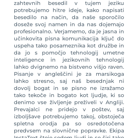
zahtevnih besedil v tujem jeziku
potrebujemo hitre ideje, kako napisati
besedilo na način, da naše sporočilo
doseže svoj namen in da nas dojemajo
profesionalno. Verjamemo, da je jasna in
učinkovita pisna komunikacija ključ do
uspeha tako posameznika kot družbe in
da jo s pomočjo tehnologij umetne
inteligence in jezikovnih tehnologij
lahko dvignemo na bistveno višjo raven.
Pisanje v angleščini je za marsikoga
lahko stresno, saj naš besednjak ni
dovolj bogat in se pisno ne izražamo
tako tekoče in bogato kot ljudje, ki so
denimo vse življenje preživeli v Angliji.
Prevajalci ne pridejo v poštev, saj
izboljšave potrebujemo takoj, obstoječa
spletna orodja pa so osredotočena
predvsem na slovnične popravke. Ekipa
InstaText šteje sedem ljudi in se širi tako