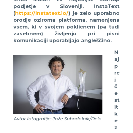
podjetje v Sloveniji. InstaText
(
https://instatext.io/
) je zelo uporabno
orodje oziroma platforma, namenjena
vsem, ki v svojem poklicnem (pa tudi
zasebnem) življenju pri pisni
komunikaciji uporabljajo angleščino.
N
aj
p
re
j
č
e
st
it
k
Avtor fotografije: Jože Suhadolnik/Delo
e
z