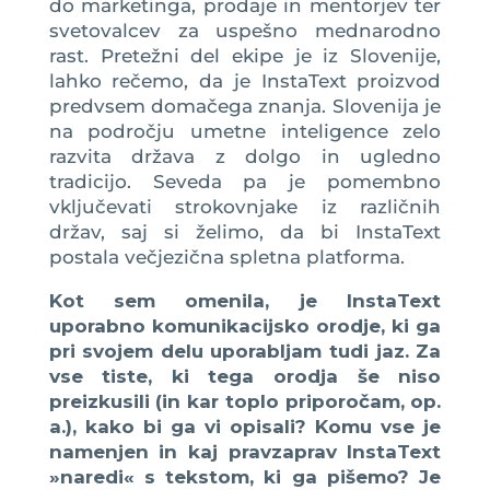
do marketinga, prodaje in mentorjev ter
svetovalcev za uspešno mednarodno
rast. Pretežni del ekipe je iz Slovenije,
lahko rečemo, da je InstaText proizvod
predvsem domačega znanja. Slovenija je
na področju umetne inteligence zelo
razvita država z dolgo in ugledno
tradicijo. Seveda pa je pomembno
vključevati strokovnjake iz različnih
držav, saj si želimo, da bi InstaText
postala večjezična spletna platforma.
Kot sem omenila, je InstaText
uporabno komunikacijsko orodje, ki ga
pri svojem delu uporabljam tudi jaz. Za
vse tiste, ki tega orodja še niso
preizkusili (in kar toplo priporočam, op.
a.), kako bi ga vi opisali? Komu vse je
namenjen in kaj pravzaprav InstaText
»naredi« s tekstom, ki ga pišemo? Je