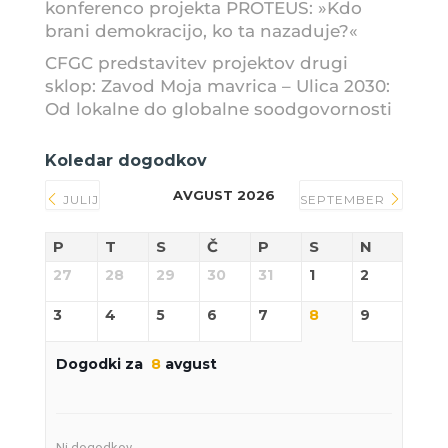
konferenco projekta PROTEUS: »Kdo
brani demokracijo, ko ta nazaduje?«
CFGC predstavitev projektov drugi
sklop: Zavod Moja mavrica – Ulica 2030:
Od lokalne do globalne soodgovornosti
Koledar dogodkov
AVGUST 2026
JULIJ
SEPTEMBER
P
T
S
Č
P
S
N
27
28
29
30
31
1
2
3
4
5
6
7
8
9
Dogodki za
8
avgust
Ni dogodkov