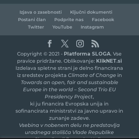
Izjava o zasebnosti
Ključni dokumenti
Postani član
Podprite nas
Facebook
Twitter
YouTube
Instagram
Copyright © 2021 -
Platforma SLOGA
. Vse
pravice pridržane. Oblikovanje:
KlikNET.si
Izdelava spletne strani je delno financirana
iz sredstev projekta
Climate of Change
in
Towards an open, fair and sustainable
Europe in the world – Second Trio EU
Presidency Project
,
ki ju financira Evropska unija in
sofinancirata ministrstvi za javno upravo in
zunanje zadeve.
Vsebina v nobenem delu ne predstavlja
uradnega stališča Vlade Republike