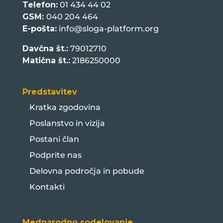
Telefon:
01 434 44 02
GSM:
040 204 464
E-pošta:
info@sloga-platform.org
Davčna št.:
79012710
Matična št.:
2186250000
Predstavitev
Kratka zgodovina
Poslanstvo in vizija
Postani član
Podprite nas
Delovna področja in pobude
Kontakti
Mednarodno sodelovanje