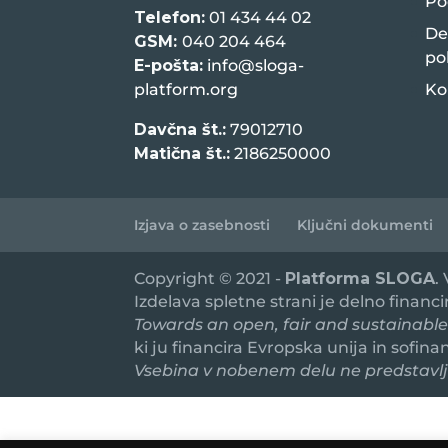
Po
Telefon:
01 434 44 02
De
GSM:
040 204 464
po
E-pošta:
info@sloga-
platform.org
Ko
Davčna št.:
79012710
Matična št.:
2186250000
Izjava o zasebnosti
Ključni dokumenti
Copyright © 2021 -
Platforma SLOGA
.
Izdelava spletne strani je delno financ
Towards an open, fair and sustainable
ki ju financira Evropska unija in sofin
Vsebina v nobenem delu ne predstavlja