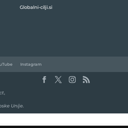
Globalni-cilji.si
uTube
Instagram
ct
,
pske Unije.