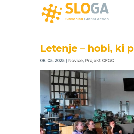
Letenje – hobi, ki 
08. 05. 2025
|
Novice
,
Projekt CFGC