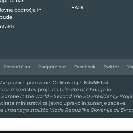
dprite nas
EADI
lovna področja in
bude
ntakti
Postani član
Podprite nas
Facebook
Twitter
Yo
 Vse pravice pridržane. Oblikovanje:
KlikNET.si
irana iz sredstev projekta
Climate of Change
in
 Europe in the world – Second Trio EU Presidency Proje
ancirata ministrstvi za javno upravo in zunanje zadeve.
 uradnega stališča Vlade Republike Slovenije ali Evro