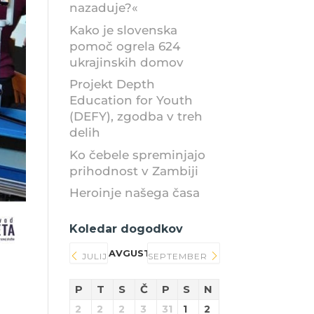
nazaduje?«
Kako je slovenska
pomoč ogrela 624
ukrajinskih domov
Projekt Depth
Education for Youth
(DEFY), zgodba v treh
delih
Ko čebele spreminjajo
prihodnost v Zambiji
Heroinje našega časa
Koledar dogodkov
AVGUST 2026
JULIJ
SEPTEMBER
P
T
S
Č
P
S
N
2
2
2
3
31
1
2