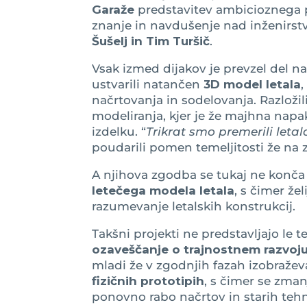
Garaže
predstavitev ambicioznega 
znanje in navdušenje nad inženirstvo
Šušelj in Tim Turšič
.
Vsak izmed dijakov je prevzel del na
ustvarili natančen
3D model letala
,
načrtovanja in sodelovanja. Razložil
modeliranja, kjer je že majhna nap
izdelku. “
Trikrat smo premerili letal
poudarili pomen temeljitosti že na 
A njihova zgodba se tukaj ne konča 
letečega modela letala
, s čimer že
razumevanje letalskih konstrukcij.
Takšni projekti ne predstavljajo le 
ozaveščanje o trajnostnem razvoj
mladi že v zgodnjih fazah izobražev
fizičnih prototipih
, s čimer se zman
ponovno rabo načrtov in starih tehn