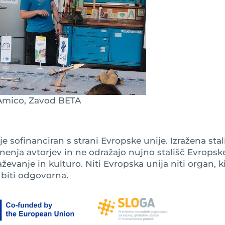
Amico, Zavod BETA
 sofinanciran s strani Evropske unije. Izražena stal
mnenja avtorjev in ne odražajo nujno stališč Evropsk
aževanje in kulturo. Niti Evropska unija niti organ, k
 biti odgovorna.