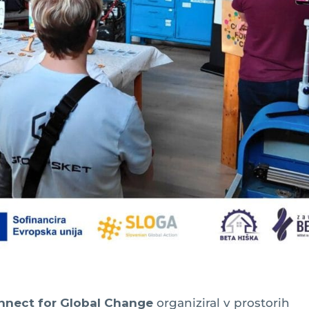
nnect for Global Change
organiziral v prostorih