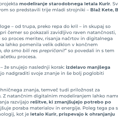
projekta
modeliranje starodobnega letala Kurir
. S
m so predstavili trije mladi strojniki –
Blaž Kete, 
loge – od trupa, preko repa do kril – in skupaj so
 pri čemer so pokazali zavidljivo raven natančnosti,
i so proces meritev, risanja načrtov in digitalnega
aka lahko pomenila velik odklon v končnem
o, da smo bili res prepričani!
” so povedali in s tem
začetku procesa.
– že snujejo naslednji korak:
izdelavo manjšega
lijo nadgraditi svoje znanje in še bolj poglobiti
tehničnega znanja, temveč tudi priložnost za
u
. Z natančnim digitalnim modeliranjem lahko nam
anja razvijajo
rešitve, ki zmanjšujejo potrebo po
jšuje poraba materialov in energije. Poleg tega pa 
ologij, kot je
letalo Kurir,
prispevajo k ohranjanju