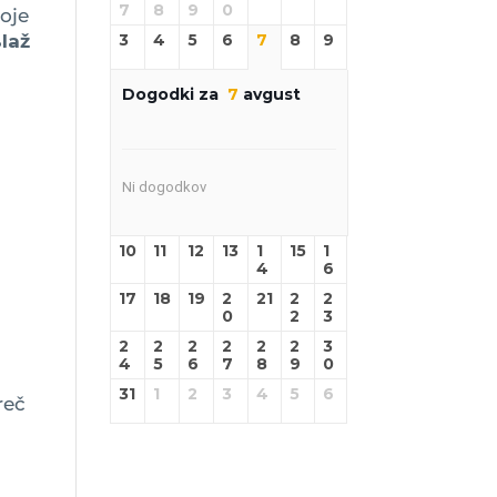
7
8
9
0
voje
Blaž
3
4
5
6
7
8
9
Dogodki za
7
avgust
Ni dogodkov
10
11
12
13
1
15
1
4
6
17
18
19
2
21
2
2
0
2
3
2
2
2
2
2
2
3
4
5
6
7
8
9
0
31
1
2
3
4
5
6
reč
s