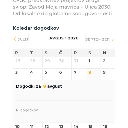
CFGC predstavitev projektov drugi
sklop: Zavod Moja mavrica – Ulica 2030:
Od lokalne do globalne soodgovornosti
Koledar dogodkov
AVGUST 2026
JULIJ
SEPTEMBER
P
T
S
Č
P
S
N
27
28
29
30
31
1
2
3
4
5
6
7
8
9
Dogodki za
8
avgust
Ni dogodkov
10
11
12
13
14
15
16