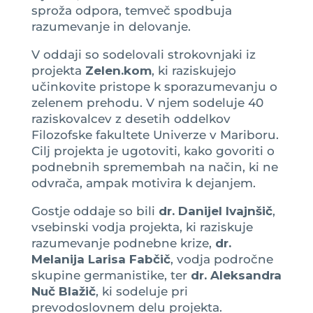
sproža odpora, temveč spodbuja
razumevanje in delovanje.
V oddaji so sodelovali strokovnjaki iz
projekta
Zelen.kom
, ki raziskujejo
učinkovite pristope k sporazumevanju o
zelenem prehodu. V njem sodeluje 40
raziskovalcev z desetih oddelkov
Filozofske fakultete Univerze v Mariboru.
Cilj projekta je ugotoviti, kako govoriti o
podnebnih spremembah na način, ki ne
odvrača, ampak motivira k dejanjem.
Gostje oddaje so bili
dr. Danijel Ivajnšič
,
vsebinski vodja projekta, ki raziskuje
razumevanje podnebne krize,
dr.
Melanija Larisa Fabčič
, vodja področne
skupine germanistike, ter
dr. Aleksandra
Nuč Blažič
, ki sodeluje pri
prevodoslovnem delu projekta.