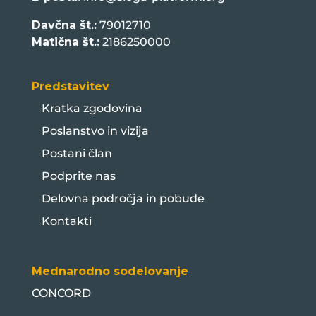
Davčna št.:
79012710
Matična št.:
2186250000
Predstavitev
Kratka zgodovina
Poslanstvo in vizija
Postani član
Podprite nas
Delovna področja in pobude
Kontakti
Mednarodno sodelovanje
CONCORD