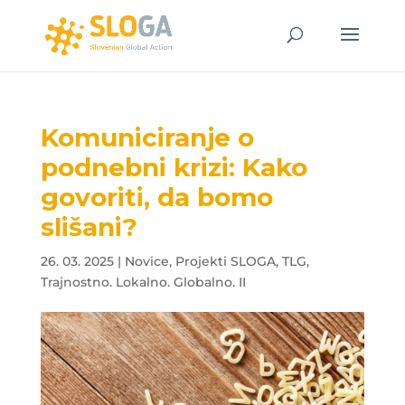
Komuniciranje o
podnebni krizi: Kako
govoriti, da bomo
slišani? ️
26. 03. 2025
|
Novice
,
Projekti SLOGA
,
TLG
,
Trajnostno. Lokalno. Globalno. II