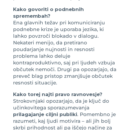
Kako govoriti o podnebnih
spremembah?
Ena glavnih težav pri komuniciranju
podnebne krize je uporaba jezika, ki
lahko povzroči blokado v dialogu.
Nekateri menijo, da pretirano
poudarjanje nujnosti in resnosti
problema lahko deluje
kontraproduktivno, saj pri ljudeh vzbuja
občutek nemoči. Drugi pa opozarjajo, da
preveč blag pristop zmanjšuje občutek
resnosti situacije.
Kako torej najti pravo ravnovesje?
Strokovnjaki opozarjajo, da je ključ do
učinkovitega sporazumevanja
prilagajanje ciljni publiki
. Pomembno je
razumeti, kaj ljudi motivira – ali jih bolj
skrbi prihodnost ali pa iščejo načine za