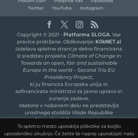
Postani član
Podprite nas
Facebook
Twitter
YouTube
Instagram
Copyright © 2021 -
Platforma SLOGA
. Vse
pravice pridržane. Oblikovanje:
KlikNET.si
Izdelava spletne strani je delno financirana
iz sredstev projekta
Climate of Change
in
Towards an open, fair and sustainable
Europe in the world – Second Trio EU
Presidency Project
,
ki ju financira Evropska unija in
sofinancirata ministrstvi za javno upravo in
zunanje zadeve.
Vsebina v nobenem delu ne predstavlja
uradnega stališča Vlade Republike
Slovenije ali Evropske Unije.
To spletno mesto uporablja piškotke za boljšo
uporabniško izkušnjo. Če želite še naprej uporabljati našo