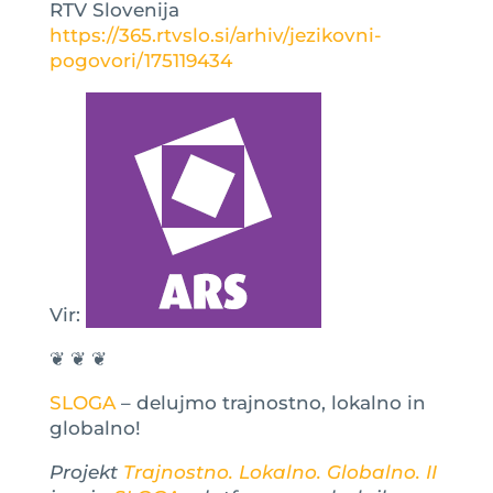
RTV Slovenija
https://365.rtvslo.si/arhiv/jezikovni-
pogovori/175119434
Vir:
❦ ❦ ❦
SLOGA
– delujmo trajnostno, lokalno in
globalno!
Projekt
Trajnostno. Lokalno. Globalno. II