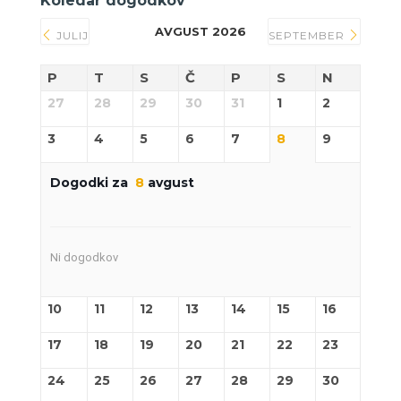
Koledar dogodkov
AVGUST 2026
JULIJ
SEPTEMBER
P
T
S
Č
P
S
N
27
28
29
30
31
1
2
3
4
5
6
7
8
9
Dogodki za
8
avgust
Ni dogodkov
10
11
12
13
14
15
16
17
18
19
20
21
22
23
24
25
26
27
28
29
30