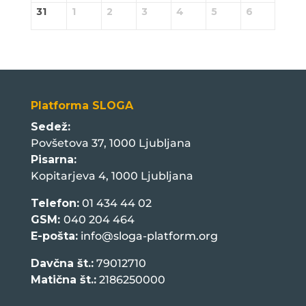
31
1
2
3
4
5
6
Platforma SLOGA
Sedež:
Povšetova 37, 1000 Ljubljana
Pisarna:
Kopitarjeva 4, 1000 Ljubljana
Telefon:
01 434 44 02
GSM:
040 204 464
E-pošta:
info@sloga-platform.org
Davčna št.:
79012710
Matična št.:
2186250000