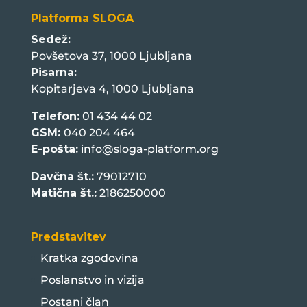
Platforma SLOGA
Sedež:
Povšetova 37, 1000 Ljubljana
Pisarna:
Kopitarjeva 4, 1000 Ljubljana
Telefon:
01 434 44 02
GSM:
040 204 464
E-pošta:
info@sloga-platform.org
Davčna št.:
79012710
Matična št.:
2186250000
Predstavitev
Kratka zgodovina
Poslanstvo in vizija
Postani član