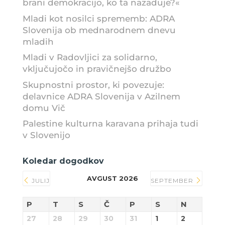
brani demokracijo, ko ta nazaduje?«
Mladi kot nosilci sprememb: ADRA
Slovenija ob mednarodnem dnevu
mladih
Mladi v Radovljici za solidarno,
vključujočo in pravičnejšo družbo
Skupnostni prostor, ki povezuje:
delavnice ADRA Slovenija v Azilnem
domu Vič
Palestine kulturna karavana prihaja tudi
v Slovenijo
Koledar dogodkov
AVGUST 2026
JULIJ
SEPTEMBER
P
T
S
Č
P
S
N
27
28
29
30
31
1
2