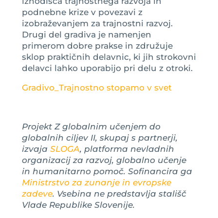
izhodišča trajnostnega razvoja in
podnebne krize v povezavi z
izobraževanjem za trajnostni razvoj.
Drugi del gradiva je namenjen
primerom dobre prakse in združuje
sklop praktičnih delavnic, ki jih strokovni
delavci lahko uporabijo pri delu z otroki.
Gradivo_Trajnostno stopamo v svet
Projekt Z globalnim učenjem do
globalnih ciljev II, skupaj s partnerji,
izvaja
SLOGA
, platforma nevladnih
organizacij za razvoj, globalno učenje
in humanitarno pomoč. Sofinancira ga
Ministrstvo za zunanje in evropske
zadeve
. Vsebina ne predstavlja stališč
Vlade Republike Slovenije.