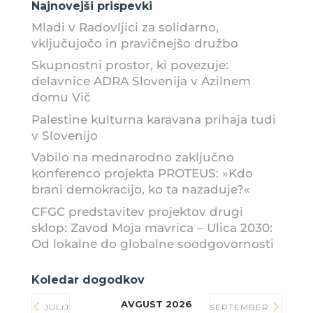
Najnovejši prispevki
Mladi v Radovljici za solidarno,
vključujočo in pravičnejšo družbo
Skupnostni prostor, ki povezuje:
delavnice ADRA Slovenija v Azilnem
domu Vič
Palestine kulturna karavana prihaja tudi
v Slovenijo
Vabilo na mednarodno zaključno
konferenco projekta PROTEUS: »Kdo
brani demokracijo, ko ta nazaduje?«
CFGC predstavitev projektov drugi
sklop: Zavod Moja mavrica – Ulica 2030:
Od lokalne do globalne soodgovornosti
Koledar dogodkov
AVGUST 2026
JULIJ
SEPTEMBER